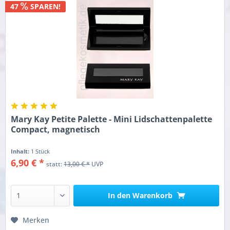
47
SPAREN!
Mary Kay Petite Palette - Mini Lidschattenpalette
Compact, magnetisch
Inhalt:
1 Stück
6,90 € *
statt:
13,00 € *
UVP
In den
Warenkorb
Merken