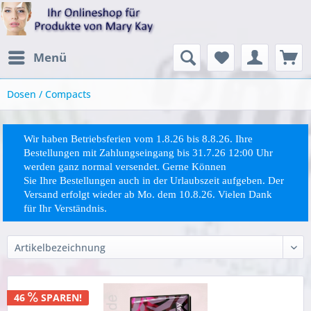
Menü
Dosen / Compacts
Wir haben Betriebsferien vom 1.8.26 bis 8.8.26. Ihre
Bestellungen mit Zahlungseingang bis 31.7.26 12:00 Uhr
werden ganz normal versendet. Gerne Können
Sie
Ihre
Bestellungen auch in der Urlaubszeit aufgeben. Der
Versand erfolgt wieder ab Mo. dem 10.8.26. Vielen Dank
für Ihr Verständnis.
46
SPAREN!