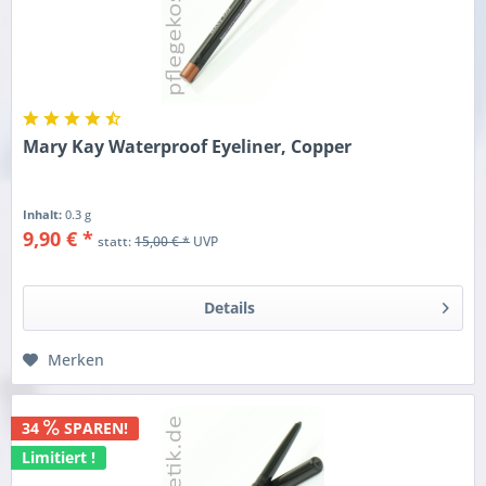
Mary Kay Waterproof Eyeliner, Copper
Inhalt:
0.3 g
9,90 € *
statt:
15,00 € *
UVP
Details
Merken
34
SPAREN!
Limitiert !