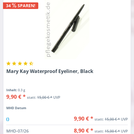
34
SPAREN!
Mary Kay Waterproof Eyeliner, Black
Inhalt:
0.3 g
9,90 € *
statt:
15,00 € *
UVP
MHD Datum
9,90 € *
()
statt:
15,00 € *
UVP
8,90 € *
MHD-07/26
statt:
15,00 € *
UVP