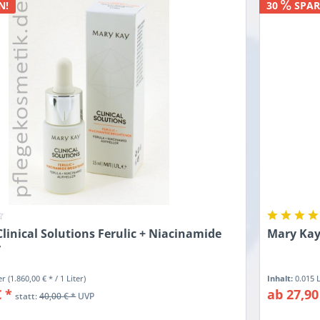
N!
30
SPAR
linical Solutions Ferulic + Niacinamide
Mary Kay
r
ter
(1.860,00 € * / 1 Liter)
Inhalt:
0.015 
€ *
ab 27,90
statt:
40,00 € *
UVP