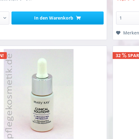
In den
Warenkorb
Merke
N!
32
SPAR