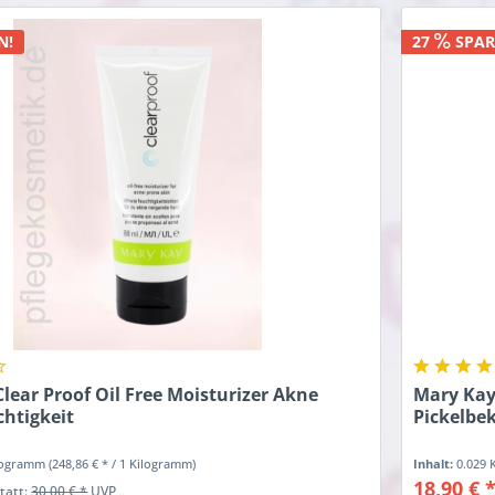
N!
27
SPAR
lear Proof Oil Free Moisturizer Akne
Mary Kay 
chtigkeit
Pickelb
ilogramm
(248,86 € * / 1 Kilogramm)
Inhalt:
0.029
18,90 € 
statt:
30,00 € *
UVP