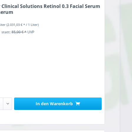
Clinical Solutions Retinol 0.3 Facial Serum
serum
Liter
(2.031,03 € * / 1 Liter)
*
statt:
85,00 € *
UVP
In den
Warenkorb
n