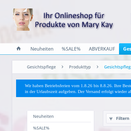
Neuheiten
%SALE%
ABVERKAUF
Ges
Gesichtspflege
Produkttyp
Gesichtspfleg
Wir haben Betriebsferien vom 1.8.26 bis 8.8.26. Ihre Be
in der Urlaubszeit aufgeben. Der Versand erfolgt wieder 
Neuheiten
Filtern
%SALE%