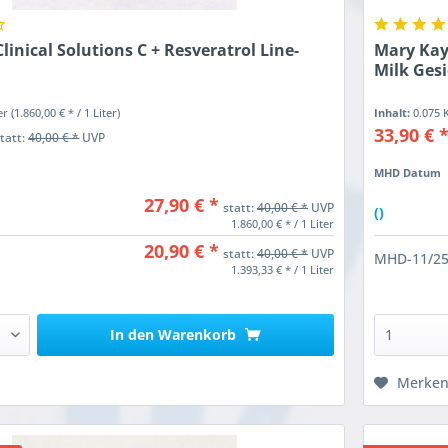
linical Solutions C + Resveratrol Line-
Mary Kay 
Milk Ges
ter
(1.860,00 € * / 1 Liter)
Inhalt:
0.075
33,90 € 
statt:
40,00 € *
UVP
MHD Datum
27,90 € *
statt:
40,00 € *
UVP
()
1.860,00 € * / 1 Liter
20,90 € *
statt:
40,00 € *
UVP
MHD-11/2
1.393,33 € * / 1 Liter
In den
Warenkorb
Merke