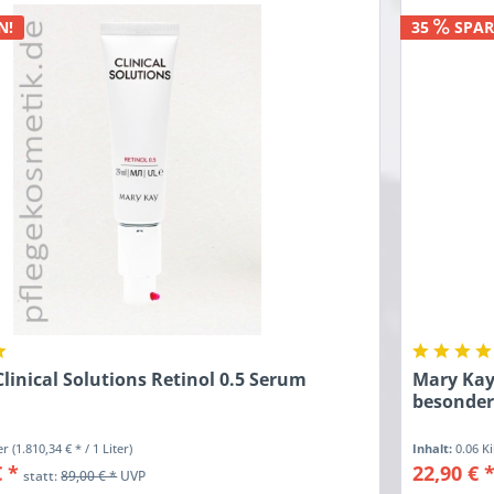
N!
35
SPAR
linical Solutions Retinol 0.5 Serum
Mary Kay
besonder
ter
(1.810,34 € * / 1 Liter)
Inhalt:
0.06 
€ *
22,90 € 
statt:
89,00 € *
UVP