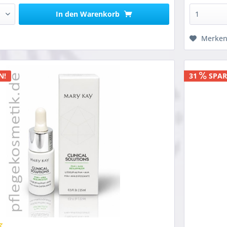
In den
Warenkorb
Merke
N!
31
SPAR