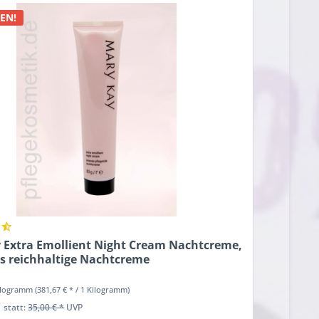
EN!
 Extra Emollient Night Cream Nachtcreme,
s reichhaltige Nachtcreme
Kilogramm
(381,67 € * / 1 Kilogramm)
*
statt:
35,00 € *
UVP