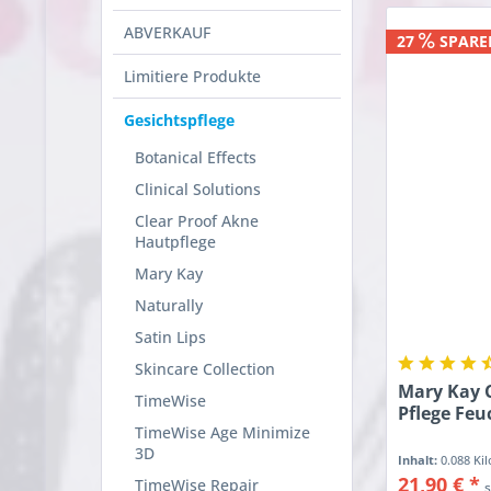
ABVERKAUF
27
SPARE
Limitiere Produkte
Gesichtspflege
Botanical Effects
Clinical Solutions
Clear Proof Akne
Hautpflege
Mary Kay
Naturally
Satin Lips
Skincare Collection
Mary Kay C
TimeWise
Pflege Feu
TimeWise Age Minimize
3D
Inhalt:
0.088 K
21,90 € *
TimeWise Repair