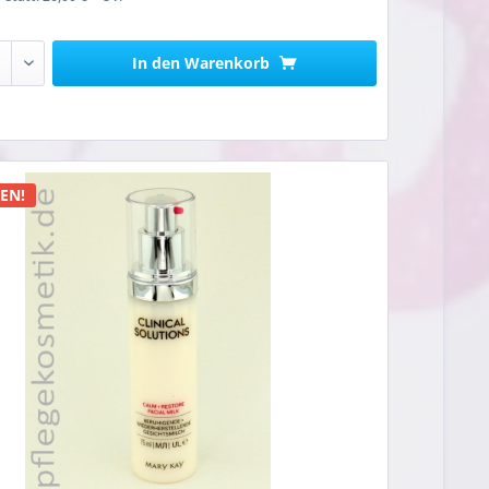
In den
Warenkorb
n
EN!