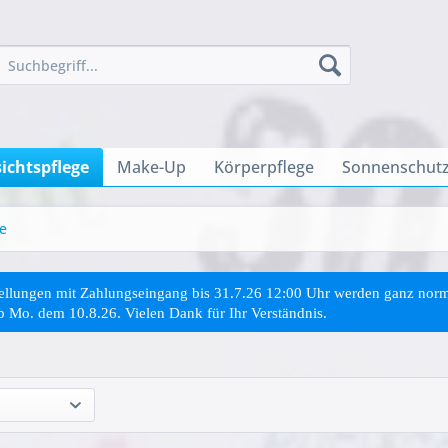
ichtspflege
Make-Up
Körperpflege
Sonnenschutz
e
stellungen mit Zahlungseingang bis 31.7.26 12:00 Uhr werden ganz no
ab Mo. dem 10.8.26. Vielen Dank für Ihr Verständnis.