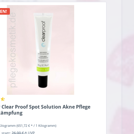
EN!
Clear Proof Spot Solution Akne Pflege
ekämpfung
 Kilogramm
(651,72 € * / 1 Kilogramm)
*
statt:
26,00 € *
UVP