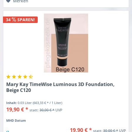
Merken
34
SPAREN!
Mary Kay TimeWise Luminous 3D Foundation,
Beige C120
Inhalt:
0.03 Liter
(663,33 € * / 1 Liter)
19,90 € *
statt:
30,00 € *
UVP
MHD Datum
19,90 € *
statt:
30,00 € *
UVP