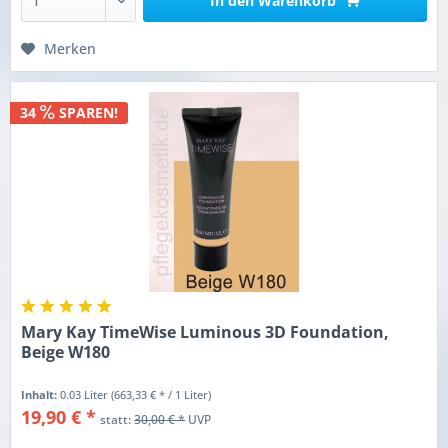
In den
Warenkorb
Merken
34
SPAREN!
Mary Kay TimeWise Luminous 3D Foundation,
Beige W180
Inhalt:
0.03 Liter
(663,33 € * / 1 Liter)
19,90 € *
statt:
30,00 € *
UVP