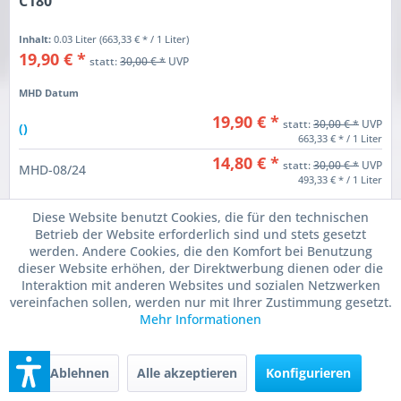
C180
Inhalt:
0.03 Liter
(663,33 € * / 1 Liter)
19,90 € *
statt:
30,00 € *
UVP
MHD Datum
19,90 € *
statt:
30,00 € *
UVP
()
663,33 € * / 1 Liter
14,80 € *
statt:
30,00 € *
UVP
MHD-08/24
493,33 € * / 1 Liter
Diese Website benutzt Cookies, die für den technischen
Betrieb der Website erforderlich sind und stets gesetzt
In den
Warenkorb
werden. Andere Cookies, die den Komfort bei Benutzung
dieser Website erhöhen, der Direktwerbung dienen oder die
Merken
Interaktion mit anderen Websites und sozialen Netzwerken
vereinfachen sollen, werden nur mit Ihrer Zustimmung gesetzt.
Mehr Informationen
34
SPAREN!
Ablehnen
Alle akzeptieren
Konfigurieren