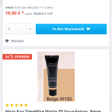
Inhalt:
0.03 Liter
(663,33 € * / 1 Liter)
19,90 € *
statt:
30,00 € *
UVP
In den
Warenkorb
Merken
34
SPAREN!
Mary Kay TimeWise Matte 3D Foundation, Beige