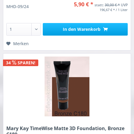
5,90 € *
statt:
30,00 € *
UVP
MHD-09/24
196,67 € * / 1 Liter
In den
Warenkorb
Merken
34
SPAREN!
Mary Kay TimeWise Matte 3D Foundation, Bronze