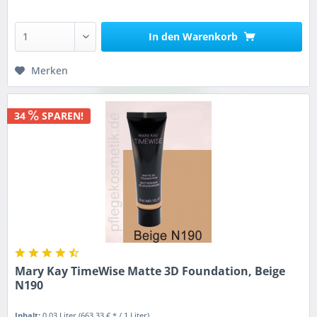
In den
Warenkorb
Merken
34
SPAREN!
Mary Kay TimeWise Matte 3D Foundation, Beige
N190
Inhalt:
0.03 Liter
(663,33 € * / 1 Liter)