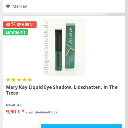
Merken
48
SPAREN!
Limitiert !
Mary Kay Liquid Eye Shadow, Lidschatten, In The
Trees
Inhalt:
4 g
9,90 € *
statt:
19,00 € *
UVP