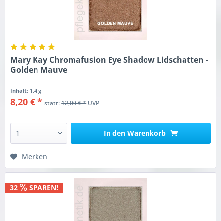
Mary Kay Chromafusion Eye Shadow Lidschatten -
Golden Mauve
Inhalt:
1.4 g
8,20 € *
statt:
12,00 € *
UVP
In den
Warenkorb
Merken
32
SPAREN!