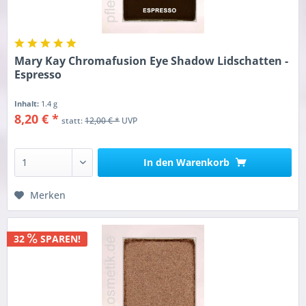
Mary Kay Chromafusion Eye Shadow Lidschatten -
Espresso
Inhalt:
1.4 g
8,20 € *
statt:
12,00 € *
UVP
In den
Warenkorb
Merken
32
SPAREN!