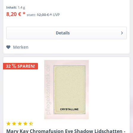
Inhalt:
1.4 g
8,20 € *
statt:
12,00 € *
UVP
Details
Merken
32
SPAREN!
Mary Kay Chromafusion Eye Shadow Lidschatten -