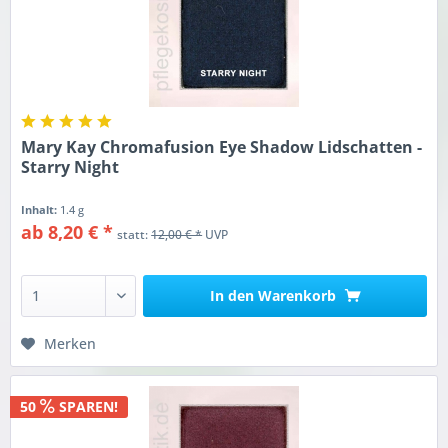
Mary Kay Chromafusion Eye Shadow Lidschatten -
Starry Night
Inhalt:
1.4 g
ab 8,20 € *
statt:
12,00 € *
UVP
In den
Warenkorb
Merken
50
SPAREN!