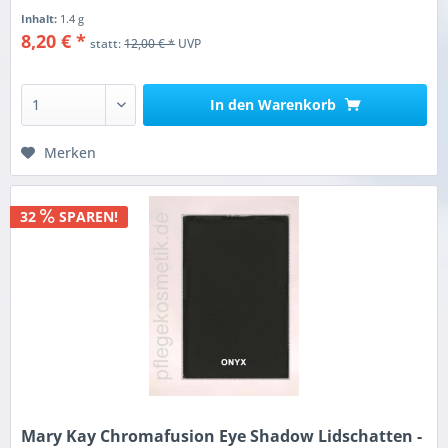
Inhalt:
1.4 g
8,20 € *
statt:
12,00 € *
UVP
In den
Warenkorb
Merken
32
SPAREN!
Mary Kay Chromafusion Eye Shadow Lidschatten -