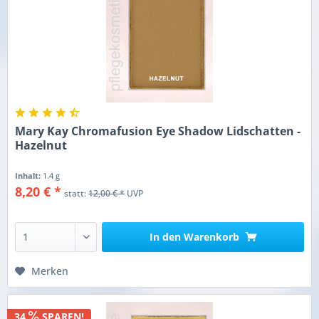
Mary Kay Chromafusion Eye Shadow Lidschatten -
Hazelnut
Inhalt:
1.4 g
8,20 € *
statt:
12,00 € *
UVP
In den
Warenkorb
Merken
34
SPAREN!