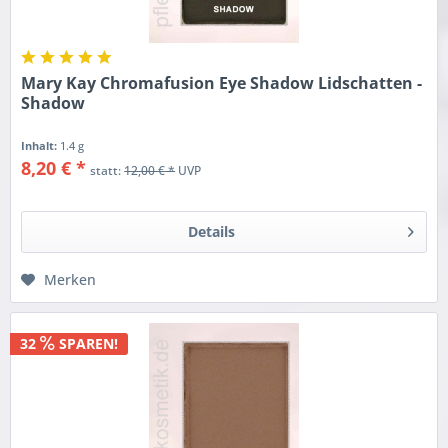
Mary Kay Chromafusion Eye Shadow Lidschatten -
Shadow
Inhalt:
1.4 g
8,20 € *
statt:
12,00 € *
UVP
Details
Merken
32
SPAREN!