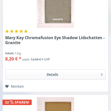
Mary Kay Chromafusion Eye Shadow Lidschatten -
Granite
Inhalt:
1.4 g
8,20 € *
statt:
12,00 € *
UVP
Details
Merken
32
SPAREN!