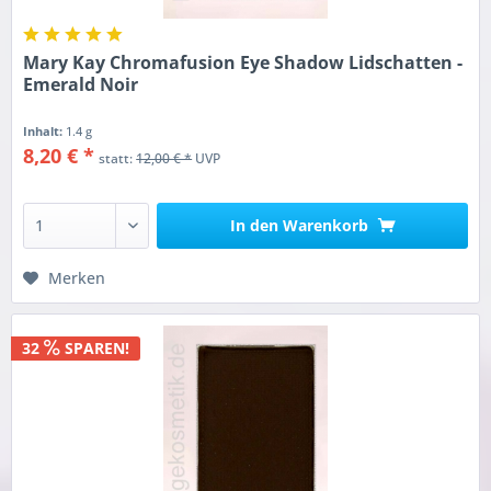
Mary Kay Chromafusion Eye Shadow Lidschatten -
Emerald Noir
Inhalt:
1.4 g
8,20 € *
statt:
12,00 € *
UVP
In den
Warenkorb
Merken
32
SPAREN!