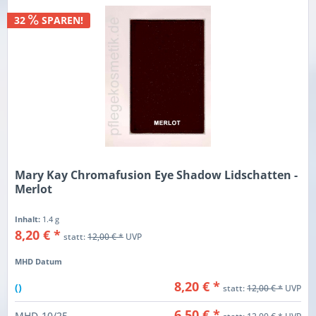
32
SPAREN!
Mary Kay Chromafusion Eye Shadow Lidschatten -
Merlot
Inhalt:
1.4 g
8,20 € *
statt:
12,00 € *
UVP
MHD Datum
8,20 € *
()
statt:
12,00 € *
UVP
6,50 € *
MHD-10/25