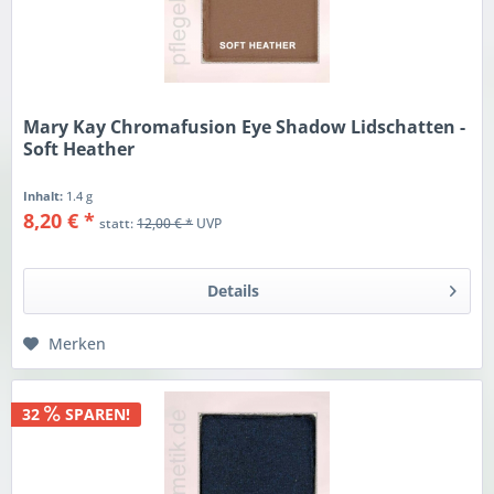
Mary Kay Chromafusion Eye Shadow Lidschatten -
Soft Heather
Inhalt:
1.4 g
8,20 € *
statt:
12,00 € *
UVP
Details
Merken
32
SPAREN!