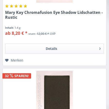
Mary Kay Chromafusion Eye Shadow Lidschatten -
Rustic
Inhalt:
1.4 g
ab 8,20 € *
statt:
12,00 € *
UVP
Details
Merken
32
SPAREN!