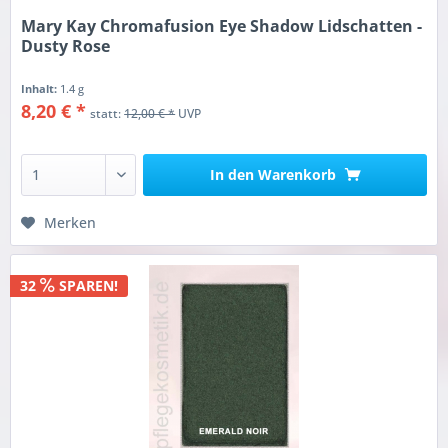
Mary Kay Chromafusion Eye Shadow Lidschatten -
Dusty Rose
Inhalt:
1.4 g
8,20 € *
statt:
12,00 € *
UVP
In den
Warenkorb
Merken
32
SPAREN!