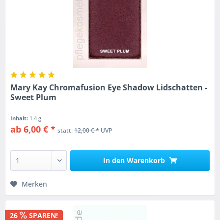
Mary Kay Chromafusion Eye Shadow Lidschatten -
Sweet Plum
Inhalt:
1.4 g
ab 6,00 € *
statt:
12,00 € *
UVP
In den
Warenkorb
Merken
26
SPAREN!