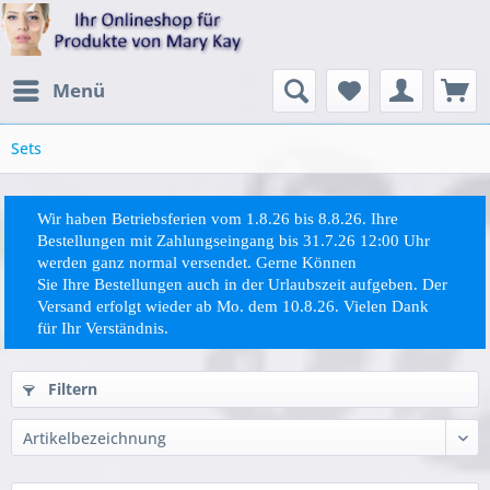
Menü
Sets
Wir haben Betriebsferien vom 1.8.26 bis 8.8.26. Ihre
Bestellungen mit Zahlungseingang bis 31.7.26 12:00 Uhr
werden ganz normal versendet. Gerne Können
Sie
Ihre
Bestellungen auch in der Urlaubszeit aufgeben. Der
Versand erfolgt wieder ab Mo. dem 10.8.26. Vielen Dank
für Ihr Verständnis.
Filtern