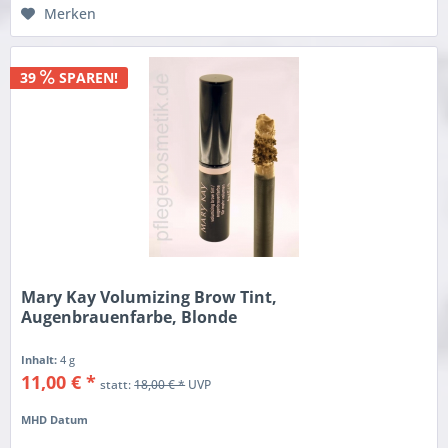
Merken
39
SPAREN!
Mary Kay Volumizing Brow Tint,
Augenbrauenfarbe, Blonde
Inhalt:
4 g
11,00 € *
statt:
18,00 € *
UVP
MHD Datum