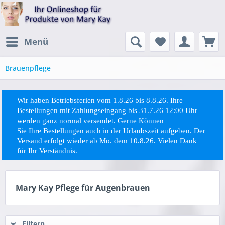
Menü
Brauenpflege
Wir haben Betriebsferien vom 1.8.26 bis 8.8.26. Ihre
Bestellungen mit Zahlungseingang bis 31.7.26 12:00 Uhr
werden ganz normal versendet. Gerne Können
Sie
Ihre
Bestellungen auch in der Urlaubszeit aufgeben. Der
Versand erfolgt wieder ab Mo. dem 10.8.26. Vielen Dank
für Ihr Verständnis.
Mary Kay Pflege für Augenbrauen
Filtern