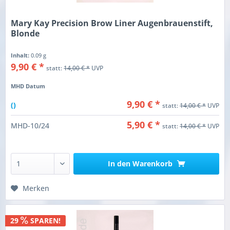
Mary Kay Precision Brow Liner Augenbrauenstift,
Blonde
Inhalt:
0.09 g
9,90 € *
statt:
14,00 € *
UVP
MHD Datum
9,90 € *
()
statt:
14,00 € *
UVP
5,90 € *
MHD-10/24
statt:
14,00 € *
UVP
In den
Warenkorb
Merken
29
SPAREN!