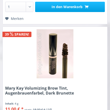
In den
Warenkorb
Merken
39
SPAREN!
Mary Kay Volumizing Brow Tint,
Augenbrauenfarbel, Dark Brunette
Inhalt:
4 g
11,00 € *
statt:
18,00 € *
UVP