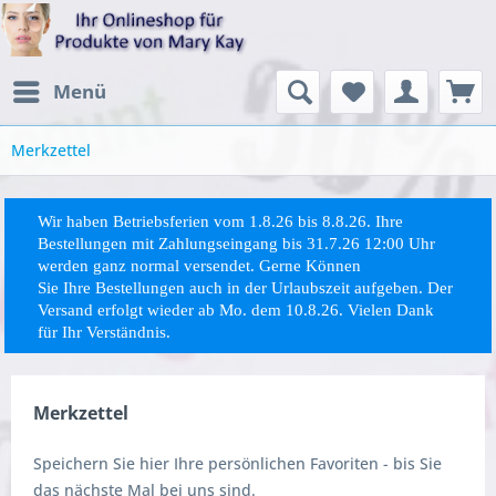
Menü
Merkzettel
Wir haben Betriebsferien vom 1.8.26 bis 8.8.26. Ihre
Bestellungen mit Zahlungseingang bis 31.7.26 12:00 Uhr
werden ganz normal versendet. Gerne Können
Sie
Ihre
Bestellungen auch in der Urlaubszeit aufgeben. Der
Versand erfolgt wieder ab Mo. dem 10.8.26. Vielen Dank
für Ihr Verständnis.
Merkzettel
Speichern Sie hier Ihre persönlichen Favoriten - bis Sie
das nächste Mal bei uns sind.