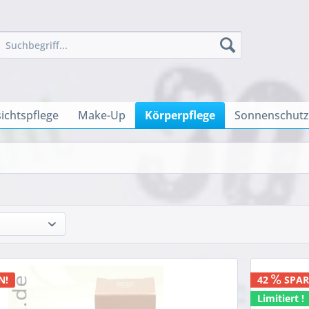
ichtspflege
Make-Up
Körperpflege
Sonnenschutz
N!
42
SPAR
Limitiert !