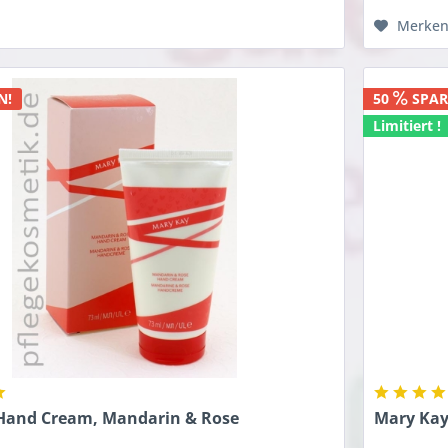
Merke
N!
50
SPAR
Limitiert !
Hand Cream, Mandarin & Rose
Mary Kay