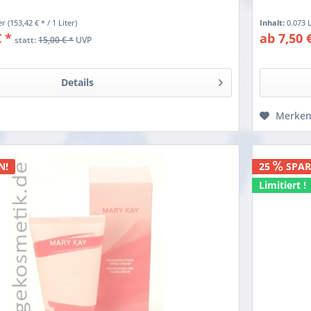
ter
(153,42 € * / 1 Liter)
Inhalt:
0.073 
€ *
ab 7,50 
statt:
15,00 € *
UVP
Details
Merke
N!
25
SPAR
Limitiert !