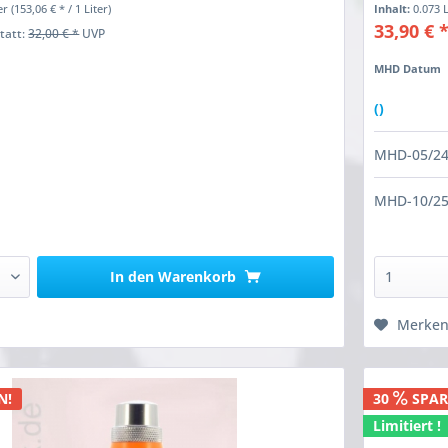
ter
(153,06 € * / 1 Liter)
Inhalt:
0.073 
33,90 € 
statt:
32,00 € *
UVP
MHD Datum
()
MHD-05/2
MHD-10/2
In den
Warenkorb
Merke
N!
30
SPAR
Limitiert !