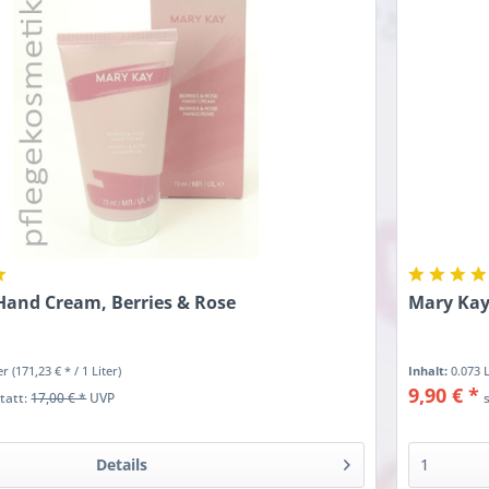
Hand Cream, Berries & Rose
Mary Kay
ter
(171,23 € * / 1 Liter)
Inhalt:
0.073 
9,90 € *
statt:
17,00 € *
UVP
Details