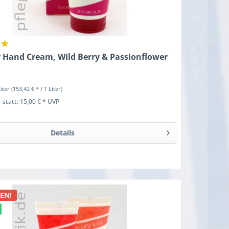
 Hand Cream, Wild Berry & Passionflower
Liter
(153,42 € * / 1 Liter)
*
statt:
15,00 € *
UVP
Details
n
EN!