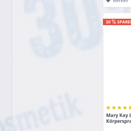
Merken
30
SPARE
Mary Kay 
Körperspr