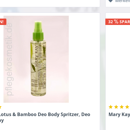
Merke
N!
32
SPAR
Lotus & Bamboo Deo Body Spritzer, Deo
Mary Kay
ay