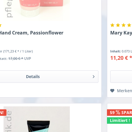
Hand Cream, Passionflower
Mary Kay
ter
(171,23 € * / 1 Liter)
Inhalt:
0.073 
11,20 € 
statt:
17,00 € *
UVP
Details
Merke
N!
59
SPAR
Limitiert !