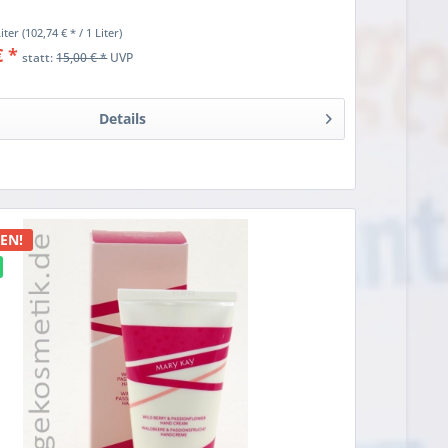
Liter
(102,74 € * / 1 Liter)
€ *
statt:
15,00 € *
UVP
Details
n
EN!