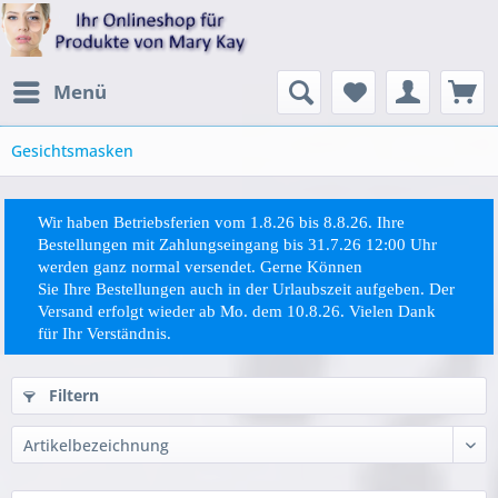
Menü
Gesichtsmasken
Wir haben Betriebsferien vom 1.8.26 bis 8.8.26. Ihre
Bestellungen mit Zahlungseingang bis 31.7.26 12:00 Uhr
werden ganz normal versendet. Gerne Können
Sie
Ihre
Bestellungen auch in der Urlaubszeit aufgeben. Der
Versand erfolgt wieder ab Mo. dem 10.8.26. Vielen Dank
für Ihr Verständnis.
Filtern