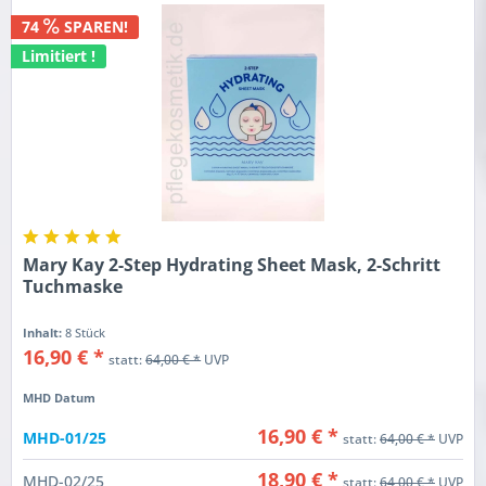
74
SPAREN!
Limitiert !
Mary Kay 2-Step Hydrating Sheet Mask, 2-Schritt
Tuchmaske
Inhalt:
8 Stück
16,90 € *
statt:
64,00 € *
UVP
MHD Datum
16,90 € *
MHD-01/25
statt:
64,00 € *
UVP
18,90 € *
MHD-02/25
statt:
64,00 € *
UVP