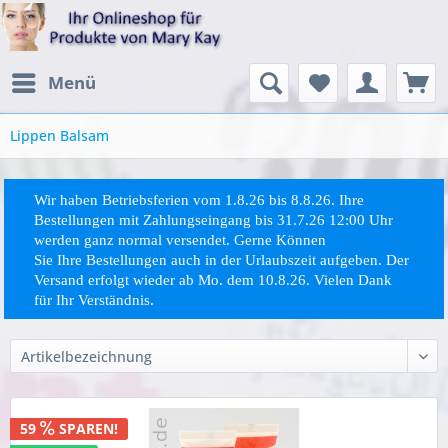
Menü
Lippen Balsam
Wir haben Betriebsferien vom 1.8.26 bis 8.8.26. Ihre
Bestellungen mit Zahlungseingang bis 31.7.26 12:00 Uhr
werden ganz normal versendet. Gerne Können
Sie
Ihre
Bestellungen auch in der Urlaubszeit aufgeben. Der
Versand erfolgt wieder ab Mo. dem 10.8.26. Vielen Dank
für Ihr Verständnis.
59
SPAREN!