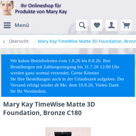
Menü
Übersicht
Mary Kay TimeWise Matte 3D Foundation, Bron
Wir haben Betriebsferien vom 1.8.26 bis 8.8.26. Ihre
Bestellungen mit Zahlungseingang bis 31.7.26 12:00 Uhr
werden ganz normal versendet. Gerne Können
Sie
Ihre
Bestellungen auch in der Urlaubszeit aufgeben. Der
Versand erfolgt wieder ab Mo. dem 10.8.26. Vielen Dank
für Ihr Verständnis.
Mary Kay TimeWise Matte 3D
Foundation, Bronze C180