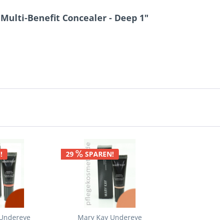
ulti-Benefit Concealer - Deep 1"
!
29
SPAREN!
 Undereye
Mary Kay Undereye