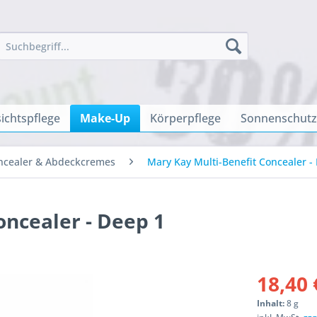
ichtspflege
Make-Up
Körperpflege
Sonnenschutz
ncealer & Abdeckcremes
Mary Kay Multi-Benefit Concealer -
oncealer - Deep 1
18,40 
Inhalt:
8 g