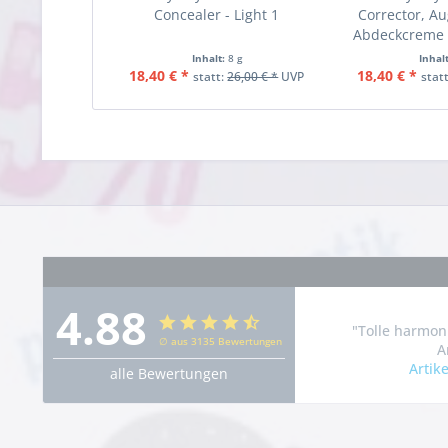
Concealer - Light 1
Corrector, A
Abdeckcreme 
Inhalt:
8 g
Inhal
18,40 € *
18,40 € *
statt:
26,00 € *
UVP
stat
4.88
"Tolle harmon
∅ aus 3135 Bewertungen
A
Artik
alle Bewertungen