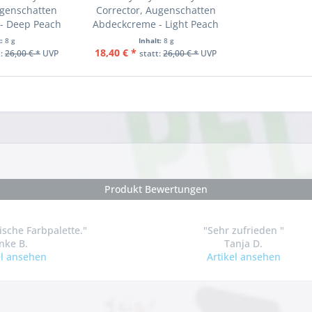
ugenschatten
Corrector, Augenschatten
- Deep Peach
Abdeckcreme - Light Peach
t:
8 g
Inhalt:
8 g
18,40 € *
t:
26,00 € *
UVP
statt:
26,00 € *
UVP
Produkt Bewertungen
ische Farbpalette."
"Sehr zufrieden "
nke B.
Tanja D.
el ansehen
Artikel ansehen