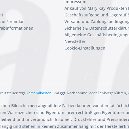
Impressum
Ankauf von Mary Kay Produkten 
ht
Geschäftsaufgabe und Lageraufl
ine Formular
Versand und Zahlungsbedingun
orabinformationen
Sicherheit & Datenschutzerkläru
Allgemeine Geschäftsbedingunge
Newsletter
Cookie-Einstellungen
rwertsteuer zzgl.
Versandkosten
und ggf. Nachnahme- oder Zahlartgebühren, w
ischen Bildschirmen abgebildete Farben können von den tatsächli
en Warenzeichen sind Eigentum ihrer rechtmßigen Eigentümer und
ibleibend und unverbindlich. Irrtümer, Druckfehler und Preisänder
hängig und stehen in keinem Zusammenhang mit der Herstellerfi