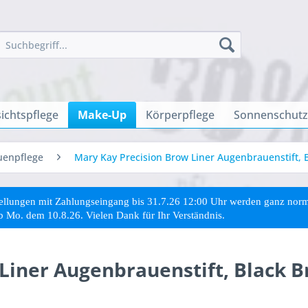
ichtspflege
Make-Up
Körperpflege
Sonnenschutz
uenpflege
Mary Kay Precision Brow Liner Augenbrauenstift, 
stellungen mit Zahlungseingang bis 31.7.26 12:00 Uhr werden ganz no
ab Mo. dem 10.8.26. Vielen Dank für Ihr Verständnis.
Liner Augenbrauenstift, Black 