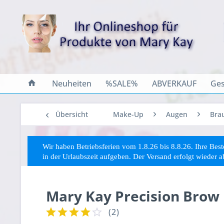
Neuheiten
%SALE%
ABVERKAUF
Ges
Übersicht
Make-Up
Augen
Bra
Wir haben Betriebsferien vom 1.8.26 bis 8.8.26. Ihre Be
in der Urlaubszeit aufgeben. Der Versand erfolgt wieder 
Mary Kay Precision Brow 
(
2
)