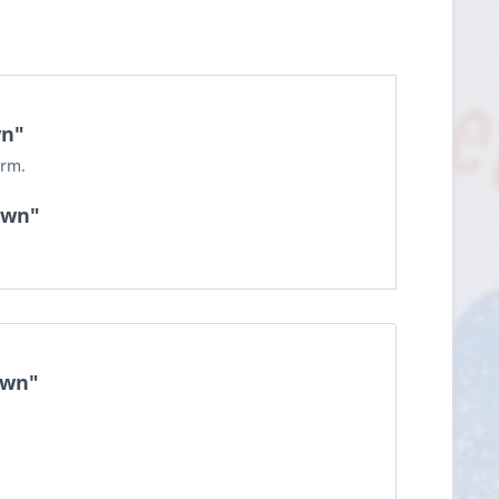
wn"
orm.
own"
own"