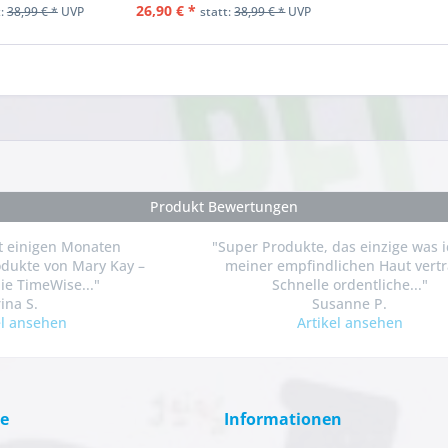
26,90 € *
t:
38,99 € *
UVP
statt:
38,99 € *
UVP
Produkt Bewertungen
it einigen Monaten
"Super Produkte, das einzige was i
dukte von Mary Kay –
meiner empfindlichen Haut vertr
ie TimeWise..."
Schnelle ordentliche..."
rina S.
Susanne P.
el ansehen
Artikel ansehen
ce
Informationen