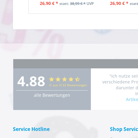
26,90 € *
26,90 € *
statt:
38,99 € *
UVP
stat
4.88
"Ich nutze se
verschiedene Pro
∅ aus 3133 Bewertungen
darunter d
I
alle Bewertungen
Artik
Service Hotline
Shop Servi