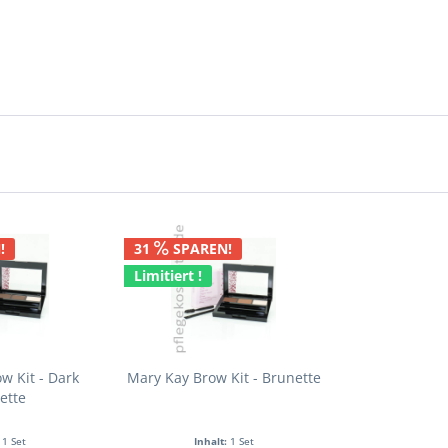
!
31
SPAREN!
Limitiert !
w Kit - Dark
Mary Kay Brow Kit - Brunette
ette
:
1 Set
Inhalt:
1 Set