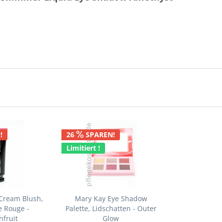
!
26
SPAREN!
Limitiert !
 Cream Blush,
Mary Kay Eye Shadow
e Rouge -
Palette, Lidschatten - Outer
nfruit
Glow