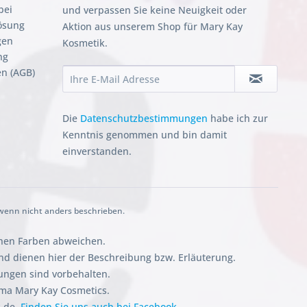
bei
und verpassen Sie keine Neuigkeit oder
ösung
Aktion aus unserem Shop für Mary Kay
gen
Kosmetik.
ng
n (AGB)
Die
Datenschutzbestimmungen
habe ich zur
Kenntnis genommen und bin damit
einverstanden.
enn nicht anders beschrieben.
chen Farben abweichen.
 dienen hier der Beschreibung bzw. Erläuterung.
ungen sind vorbehalten.
rma Mary Kay Cosmetics.
k.de.
Finden Sie uns auch bei Facebook