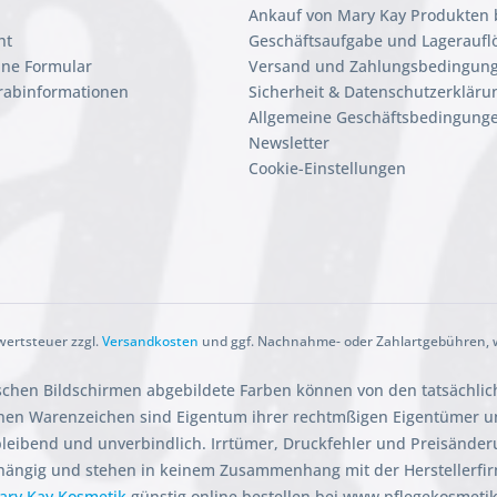
Ankauf von Mary Kay Produkten 
ht
Geschäftsaufgabe und Lageraufl
ine Formular
Versand und Zahlungsbedingun
orabinformationen
Sicherheit & Datenschutzerkläru
Allgemeine Geschäftsbedingunge
Newsletter
Cookie-Einstellungen
rwertsteuer zzgl.
Versandkosten
und ggf. Nachnahme- oder Zahlartgebühren, w
ischen Bildschirmen abgebildete Farben können von den tatsächli
en Warenzeichen sind Eigentum ihrer rechtmßigen Eigentümer und
ibleibend und unverbindlich. Irrtümer, Druckfehler und Preisänder
hängig und stehen in keinem Zusammenhang mit der Herstellerfi
ary Kay Kosmetik
günstig online bestellen bei www.pflegekosmeti