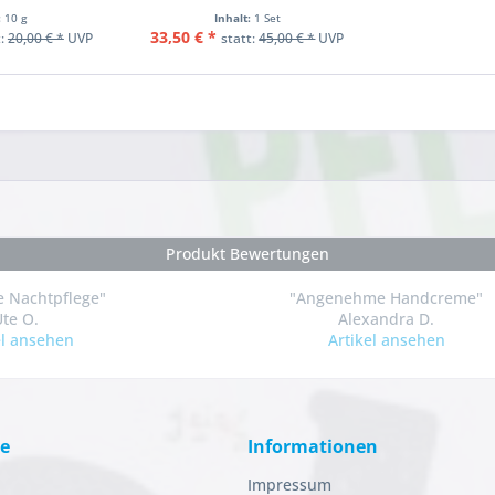
:
10 g
Inhalt:
1 Set
33,50 € *
t:
20,00 € *
UVP
statt:
45,00 € *
UVP
Produkt Bewertungen
e Nachtpflege"
"Angenehme Handcreme"
Ute O.
Alexandra D.
el ansehen
Artikel ansehen
ce
Informationen
Impressum