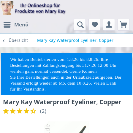
Menü
Übersicht
Mary Kay Waterproof Eyeliner, Copper
Wir haben Betriebsferien vom 1.8.26 bis 8.8.26. Ihre
Bestellungen mit Zahlungseingang bis 31.7.26 12:00 Uhr
werden ganz normal versendet. Gerne Können
Sie
Ihre
Bestellungen auch in der Urlaubszeit aufgeben. Der
Versand erfolgt wieder ab Mo. dem 10.8.26. Vielen Dank
für Ihr Verständnis.
Mary Kay Waterproof Eyeliner, Copper
(
2
)