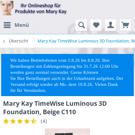
Menü
Übersicht
Mary Kay TimeWise Luminous 3D Foundation, B
Wir haben Betriebsferien vom 1.8.26 bis 8.8.26. Ihre
Bestellungen mit Zahlungseingang bis 31.7.26 12:00 Uhr
werden ganz normal versendet. Gerne Können
Sie
Ihre
Bestellungen auch in der Urlaubszeit aufgeben. Der
Versand erfolgt wieder ab Mo. dem 10.8.26. Vielen Dank
für Ihr Verständnis.
Mary Kay TimeWise Luminous 3D
Foundation, Beige C110
(
4
)