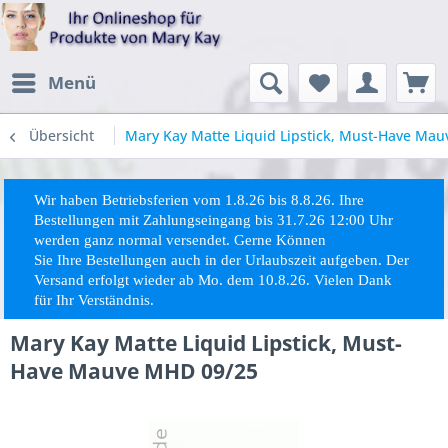
Menü
Übersicht
Mary Kay Matte Liquid Lipstick, Must-Have Ma
Wir haben Betriebsferien vom 1.8.26 bis 8.8.26. Ihre
Bestellungen mit Zahlungseingang bis 31.7.26 12:00 Uhr
werden ganz normal versendet. Gerne Können
Sie
Ihre
Bestellungen auch in der Urlaubszeit aufgeben. Der
Versand erfolgt wieder ab Mo. dem 10.8.26. Vielen Dank
für Ihr Verständnis.
Mary Kay Matte Liquid Lipstick, Must-
Have Mauve MHD 09/25