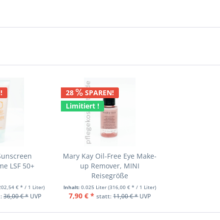
!
28
SPAREN!
Limitiert !
Sunscreen
Mary Kay Oil-Free Eye Make-
me LSF 50+
up Remover, MINI
Reisegröße
202,54 € * / 1 Liter)
Inhalt:
0.025 Liter
(316,00 € * / 1 Liter)
7,90 € *
t:
36,00 € *
UVP
statt:
11,00 € *
UVP