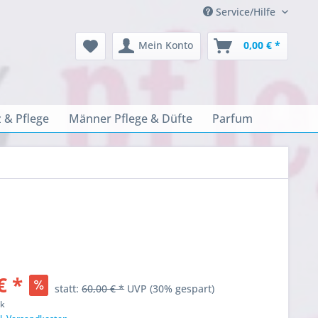
Service/Hilfe
Mein Konto
0,00 € *
 & Pflege
Männer Pflege & Düfte
Parfum
€ *
statt:
60,00 € *
UVP
(30% gespart)
ck