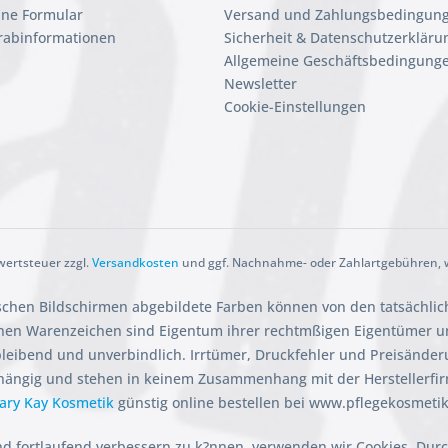
ine Formular
Versand und Zahlungsbedingun
orabinformationen
Sicherheit & Datenschutzerkläru
Allgemeine Geschäftsbedingunge
Newsletter
Cookie-Einstellungen
rwertsteuer zzgl.
Versandkosten
und ggf. Nachnahme- oder Zahlartgebühren, w
ischen Bildschirmen abgebildete Farben können von den tatsächli
en Warenzeichen sind Eigentum ihrer rechtmßigen Eigentümer und
ibleibend und unverbindlich. Irrtümer, Druckfehler und Preisänder
hängig und stehen in keinem Zusammenhang mit der Herstellerfi
ary Kay Kosmetik
günstig online bestellen bei www.pflegekosmeti
nd fortlaufend verbessern zu k?nnen, verwenden wir Cookies. Dur