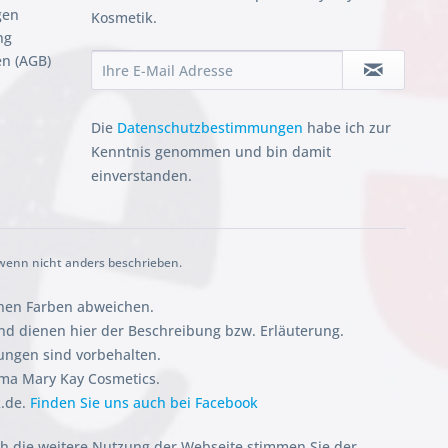
gen
Kosmetik.
ng
n (AGB)
Die
Datenschutzbestimmungen
habe ich zur
Kenntnis genommen und bin damit
einverstanden.
enn nicht anders beschrieben.
chen Farben abweichen.
 dienen hier der Beschreibung bzw. Erläuterung.
ungen sind vorbehalten.
rma Mary Kay Cosmetics.
k.de.
Finden Sie uns auch bei Facebook
ch die weitere Nutzung der Webseite stimmen Sie der