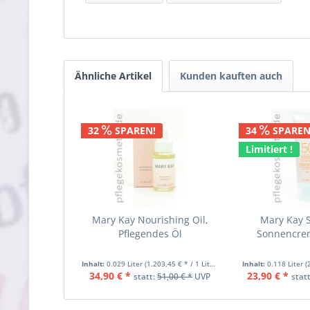
Ähnliche Artikel
Kunden kauften auch
32
SPAREN!
34
SPAREN
Limitiert !
Mary Kay Nourishing Oil,
Mary Kay 
Pflegendes Öl
Sonnencre
Inhalt:
0.029 Liter
(1.203,45 € * / 1 Liter)
Inhalt:
0.118 Liter
(
34,90 € *
23,90 € *
statt:
51,00 € *
UVP
stat