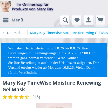
Menü
Übersicht
Mary Kay TimeWise Moisture Renewing Gel Ma
Wir haben Betriebsferien vom 1.8.26 bis 8.8.26. Ihre
Bestellungen mit Zahlungseingang bis 31.7.26 12:00 Uhr
werden ganz normal versendet. Gerne Können
Sie
Ihre
Bestellungen auch in der Urlaubszeit aufgeben. Der
Versand erfolgt wieder ab Mo. dem 10.8.26. Vielen Dank
für Ihr Verständnis.
Mary Kay TimeWise Moisture Renewing
Gel Mask
(
16
)