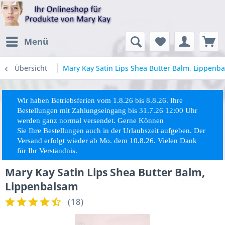
Menü
Übersicht
Mary Kay Satin Lips Shea Butter Balm, Lippenb
Wir haben Betriebsferien vom 1.8.26 bis 8.8.26. Ihre
Bestellungen mit Zahlungseingang bis 31.7.26 12:00 Uhr
werden ganz normal versendet. Gerne Können
Sie
Ihre
Bestellungen auch in der Urlaubszeit aufgeben. Der
Versand erfolgt wieder ab Mo. dem 10.8.26. Vielen Dank
für Ihr Verständnis.
Mary Kay Satin Lips Shea Butter Balm,
Lippenbalsam
(
18
)