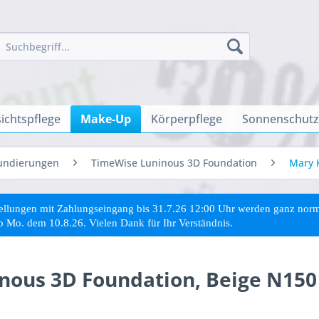
ichtspflege
Make-Up
Körperpflege
Sonnenschutz
undierungen
TimeWise Luninous 3D Foundation
Mary 
stellungen mit Zahlungseingang bis 31.7.26 12:00 Uhr werden ganz no
ab Mo. dem 10.8.26. Vielen Dank für Ihr Verständnis.
ous 3D Foundation, Beige N150