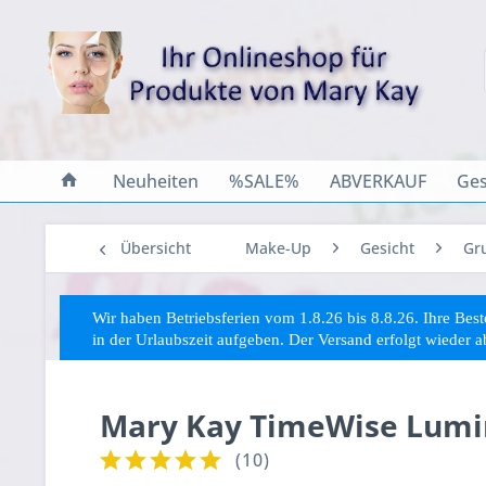
Neuheiten
%SALE%
ABVERKAUF
Ges
Übersicht
Make-Up
Gesicht
Gr
Wir haben Betriebsferien vom 1.8.26 bis 8.8.26. Ihre Be
in der Urlaubszeit aufgeben. Der Versand erfolgt wieder 
Mary Kay TimeWise Lumin
(
10
)