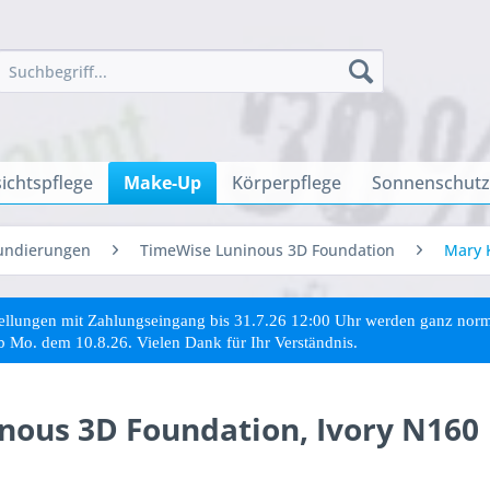
ichtspflege
Make-Up
Körperpflege
Sonnenschutz
undierungen
TimeWise Luninous 3D Foundation
Mary 
stellungen mit Zahlungseingang bis 31.7.26 12:00 Uhr werden ganz no
ab Mo. dem 10.8.26. Vielen Dank für Ihr Verständnis.
ous 3D Foundation, Ivory N160