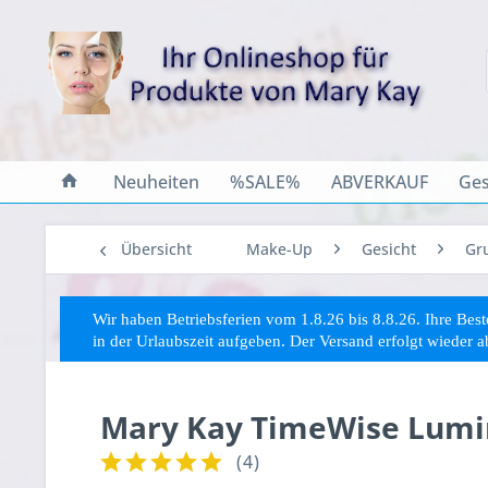
Neuheiten
%SALE%
ABVERKAUF
Ges
Übersicht
Make-Up
Gesicht
Gr
Wir haben Betriebsferien vom 1.8.26 bis 8.8.26. Ihre Be
in der Urlaubszeit aufgeben. Der Versand erfolgt wieder 
Mary Kay TimeWise Lumin
(
4
)