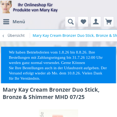
Menü
Übersicht
Mary Kay Cream Bronzer Duo Stick, Bronze & 
Wir haben Betriebsferien vom 1.8.26 bis 8.8.26. Ihre
Bestellungen mit Zahlungseingang bis 31.7.26 12:00 Uhr
werden ganz normal versendet. Gerne Können
Sie
Ihre
Bestellungen auch in der Urlaubszeit aufgeben. Der
Versand erfolgt wieder ab Mo. dem 10.8.26. Vielen Dank
für Ihr Verständnis.
Mary Kay Cream Bronzer Duo Stick,
Bronze & Shimmer MHD 07/25