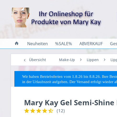
Neuheiten
%SALE%
ABVERKAUF
Ges
Übersicht
Make-Up
Lippen
Lip
Wir haben Betriebsferien vom 1.8.26 bis 8.8.26. Ihre Be
in der Urlaubszeit aufgeben. Der Versand erfolgt wieder 
Mary Kay Gel Semi-Shine 
(
12
)