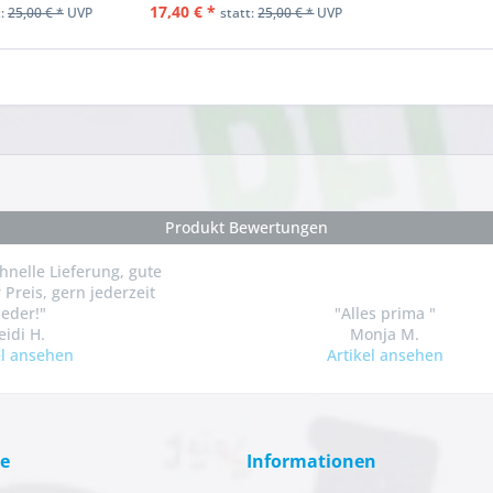
17,40 € *
t:
25,00 € *
UVP
statt:
25,00 € *
UVP
Produkt Bewertungen
chnelle Lieferung, gute
 Preis, gern jederzeit
ieder!"
"Alles prima "
eidi H.
Monja M.
el ansehen
Artikel ansehen
ce
Informationen