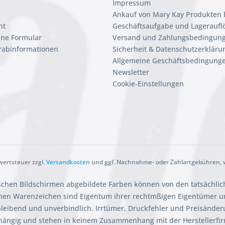
Impressum
Ankauf von Mary Kay Produkten 
ht
Geschäftsaufgabe und Lageraufl
ine Formular
Versand und Zahlungsbedingun
orabinformationen
Sicherheit & Datenschutzerkläru
Allgemeine Geschäftsbedingunge
Newsletter
Cookie-Einstellungen
rwertsteuer zzgl.
Versandkosten
und ggf. Nachnahme- oder Zahlartgebühren, w
ischen Bildschirmen abgebildete Farben können von den tatsächli
en Warenzeichen sind Eigentum ihrer rechtmßigen Eigentümer und
ibleibend und unverbindlich. Irrtümer, Druckfehler und Preisänder
hängig und stehen in keinem Zusammenhang mit der Herstellerfi