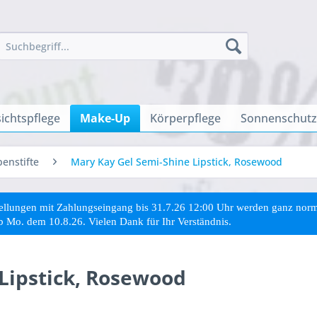
ichtspflege
Make-Up
Körperpflege
Sonnenschutz
penstifte
Mary Kay Gel Semi-Shine Lipstick, Rosewood
stellungen mit Zahlungseingang bis 31.7.26 12:00 Uhr werden ganz no
ab Mo. dem 10.8.26. Vielen Dank für Ihr Verständnis.
Lipstick, Rosewood