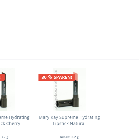
!
30
SPAREN!
eme Hydrating
Mary Kay Supreme Hydrating
ack Cherry
Lipstick Natural
:
3.2 g
Inhalt:
3.2 g