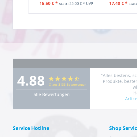
15,50 € *
17,40 € *
statt:
25,00 € *
UVP
stat
4.88
"Alles bestens, s
Produkte, bester
∅ aus 3133 Bewertungen
w
H
alle Bewertungen
Artik
Service Hotline
Shop Servi