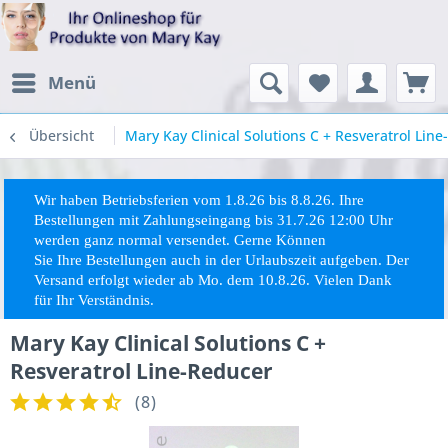
Menü
Übersicht
Mary Kay Clinical Solutions C + Resveratrol Lin
Wir haben Betriebsferien vom 1.8.26 bis 8.8.26. Ihre
Bestellungen mit Zahlungseingang bis 31.7.26 12:00 Uhr
werden ganz normal versendet. Gerne Können
Sie
Ihre
Bestellungen auch in der Urlaubszeit aufgeben. Der
Versand erfolgt wieder ab Mo. dem 10.8.26. Vielen Dank
für Ihr Verständnis.
Mary Kay Clinical Solutions C +
Resveratrol Line-Reducer
(
8
)