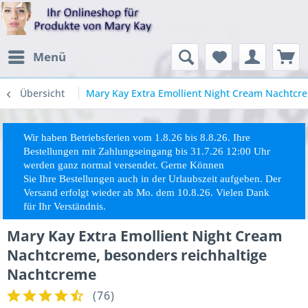
Menü
Übersicht
Mary Kay Extra Emollient Night Cream Nachtcr
Wir haben Betriebsferien vom 1.8.26 bis 8.8.26. Ihre
Bestellungen mit Zahlungseingang bis 31.7.26 12:00 Uhr
werden ganz normal versendet. Gerne Können
Sie
Ihre
Bestellungen auch in der Urlaubszeit aufgeben. Der
Versand erfolgt wieder ab Mo. dem 10.8.26. Vielen Dank
für Ihr Verständnis.
Mary Kay Extra Emollient Night Cream
Nachtcreme, besonders reichhaltige
Nachtcreme
(
76
)