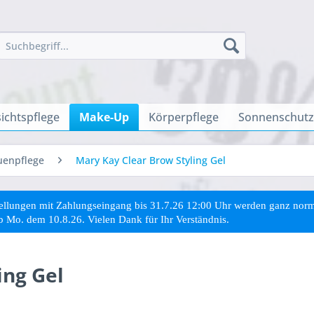
ichtspflege
Make-Up
Körperpflege
Sonnenschutz
uenpflege
Mary Kay Clear Brow Styling Gel
stellungen mit Zahlungseingang bis 31.7.26 12:00 Uhr werden ganz no
ab Mo. dem 10.8.26. Vielen Dank für Ihr Verständnis.
ing Gel