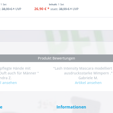
:
1 Set
Inhalt:
1 Set
26,90 € *
t:
38,99 € *
UVP
statt:
38,99 € *
UVP
Produkt Bewertungen
epflegte Hände mit
"Lash Intensity Mascara modelliert
uft auch für Männer "
ausdrucksstarke Wimpern ."
ndra Z.
Gabriele M.
el ansehen
Artikel ansehen
ce
Informationen