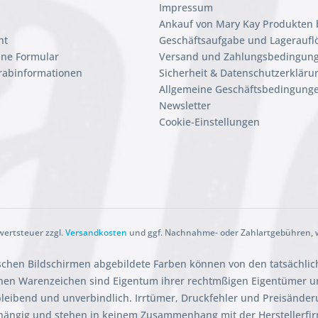
Impressum
Ankauf von Mary Kay Produkten 
ht
Geschäftsaufgabe und Lageraufl
ine Formular
Versand und Zahlungsbedingun
orabinformationen
Sicherheit & Datenschutzerkläru
Allgemeine Geschäftsbedingunge
Newsletter
Cookie-Einstellungen
rwertsteuer zzgl.
Versandkosten
und ggf. Nachnahme- oder Zahlartgebühren, w
ischen Bildschirmen abgebildete Farben können von den tatsächli
en Warenzeichen sind Eigentum ihrer rechtmßigen Eigentümer und
ibleibend und unverbindlich. Irrtümer, Druckfehler und Preisänder
hängig und stehen in keinem Zusammenhang mit der Herstellerfi