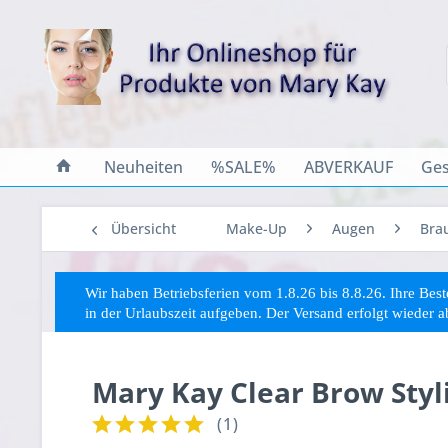
Neuheiten
%SALE%
ABVERKAUF
Ges
Übersicht
Make-Up
Augen
Bra
Wir haben Betriebsferien vom 1.8.26 bis 8.8.26. Ihre Be
in der Urlaubszeit aufgeben. Der Versand erfolgt wieder 
Mary Kay Clear Brow Styl
(
1
)