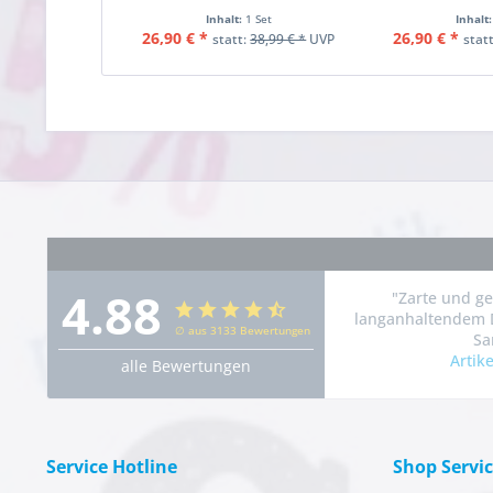
Inhalt:
1 Set
Inhalt
26,90 € *
26,90 € *
statt:
38,99 € *
UVP
stat
4.88
"Zarte und g
langanhaltendem D
∅ aus 3133 Bewertungen
Sa
Artik
alle Bewertungen
Service Hotline
Shop Servi