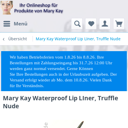
Menü
Übersicht
Mary Kay Waterproof Lip LIner, Truffle Nude
Wir haben Betriebsferien vom 1.8.26 bis 8.8.26. Ihre
Bestellungen mit Zahlungseingang bis 31.7.26 12:00 Uhr
werden ganz normal versendet. Gerne Können
Sie
Ihre
Bestellungen auch in der Urlaubszeit aufgeben. Der
Versand erfolgt wieder ab Mo. dem 10.8.26. Vielen Dank
für Ihr Verständnis.
Mary Kay Waterproof Lip LIner, Truffle
Nude