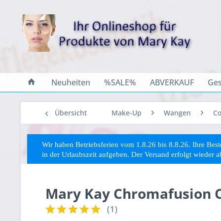
Neuheiten
%SALE%
ABVERKAUF
Ges
Übersicht
Make-Up
Wangen
Co
Wir haben Betriebsferien vom 1.8.26 bis 8.8.26. Ihre Be
in der Urlaubszeit aufgeben. Der Versand erfolgt wieder 
Mary Kay Chromafusion C
(
1
)