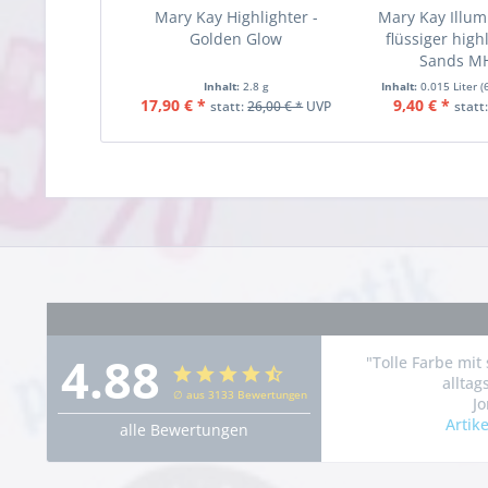
Mary Kay Highlighter -
Mary Kay Illum
Golden Glow
flüssiger highl
Sands M
Inhalt:
2.8 g
Inhalt:
0.015 Liter
(
17,90 € *
9,40 € *
statt:
26,00 € *
UVP
statt
4.88
"Tolle Farbe mi
alltag
∅ aus 3133 Bewertungen
Jo
Artik
alle Bewertungen