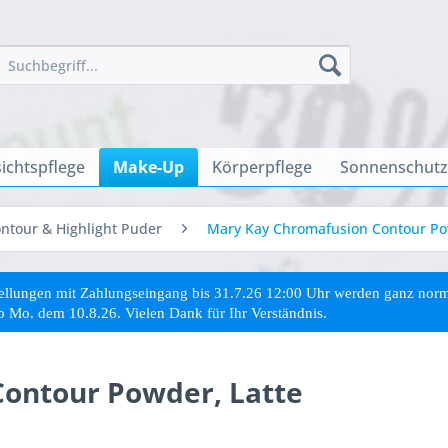
ichtspflege
Make-Up
Körperpflege
Sonnenschutz
ntour & Highlight Puder
Mary Kay Chromafusion Contour Po
stellungen mit Zahlungseingang bis 31.7.26 12:00 Uhr werden ganz no
ab Mo. dem 10.8.26. Vielen Dank für Ihr Verständnis.
ontour Powder, Latte