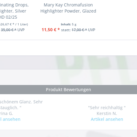
inating Drops,
Mary Kay Chromafusion
ighter, Silver
Highlighter Powder, Glazed
HD 02/25
626,67 € * / 1 Liter)
Inhalt:
5 g
11,50 € *
:
35,00 € *
UVP
statt:
17,00 € *
UVP
Produkt Bewertungen
t schönem Glanz. Sehr
stauglich. "
"Sehr reichhaltig "
rina G.
Kerstin N.
el ansehen
Artikel ansehen