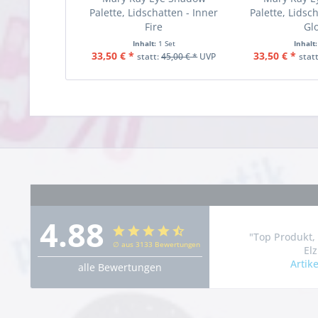
Palette, Lidschatten - Inner
Palette, Lidsc
Fire
Gl
Inhalt:
1 Set
Inhalt
33,50 € *
33,50 € *
statt:
45,00 € *
UVP
stat
4.88
"Top Produkt,
∅ aus 3133 Bewertungen
Elz
Artik
alle Bewertungen