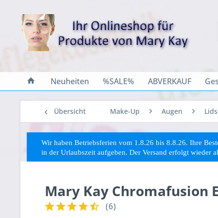
Neuheiten
%SALE%
ABVERKAUF
Ges
Übersicht
Make-Up
Augen
Lid
Wir haben Betriebsferien vom 1.8.26 bis 8.8.26. Ihre Be
in der Urlaubszeit aufgeben. Der Versand erfolgt wieder 
Mary Kay Chromafusion Ey
(
6
)