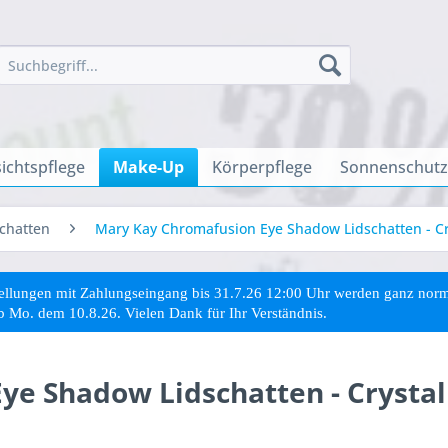
ichtspflege
Make-Up
Körperpflege
Sonnenschutz
schatten
Mary Kay Chromafusion Eye Shadow Lidschatten - Cr
stellungen mit Zahlungseingang bis 31.7.26 12:00 Uhr werden ganz no
ab Mo. dem 10.8.26. Vielen Dank für Ihr Verständnis.
e Shadow Lidschatten - Crystal