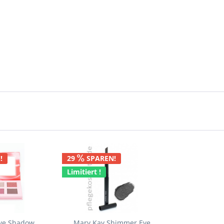
!
29
SPAREN!
Limitiert !
Eye Shadow
Mary Kay Shimmer Eye