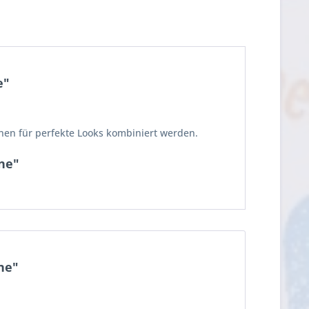
e"
nnen für perfekte Looks kombiniert werden.
ne"
ne"