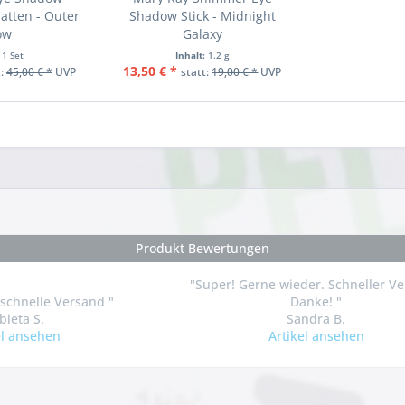
hatten - Outer
Shadow Stick - Midnight
ow
Galaxy
:
1 Set
Inhalt:
1.2 g
13,50 € *
t:
45,00 € *
UVP
statt:
19,00 € *
UVP
Produkt Bewertungen
"Super! Gerne wieder. Schneller Ve
 schnelle Versand "
Danke! "
bieta S.
Sandra B.
el ansehen
Artikel ansehen