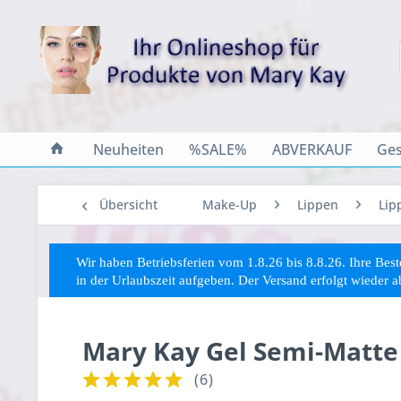
Neuheiten
%SALE%
ABVERKAUF
Ges
Übersicht
Make-Up
Lippen
Lip
Wir haben Betriebsferien vom 1.8.26 bis 8.8.26. Ihre Be
in der Urlaubszeit aufgeben. Der Versand erfolgt wieder 
Mary Kay Gel Semi-Matte
(
6
)