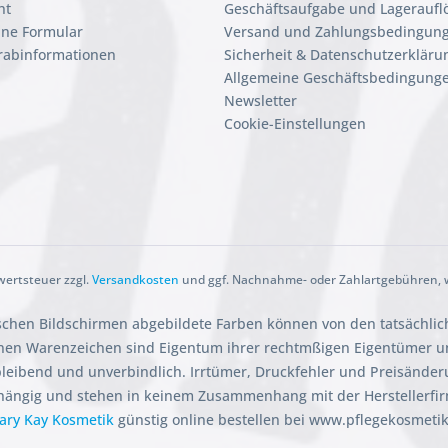
ht
Geschäftsaufgabe und Lageraufl
ine Formular
Versand und Zahlungsbedingun
orabinformationen
Sicherheit & Datenschutzerkläru
Allgemeine Geschäftsbedingunge
Newsletter
Cookie-Einstellungen
rwertsteuer zzgl.
Versandkosten
und ggf. Nachnahme- oder Zahlartgebühren, w
ischen Bildschirmen abgebildete Farben können von den tatsächli
en Warenzeichen sind Eigentum ihrer rechtmßigen Eigentümer und
ibleibend und unverbindlich. Irrtümer, Druckfehler und Preisänder
hängig und stehen in keinem Zusammenhang mit der Herstellerfi
ary Kay Kosmetik
günstig online bestellen bei www.pflegekosmeti