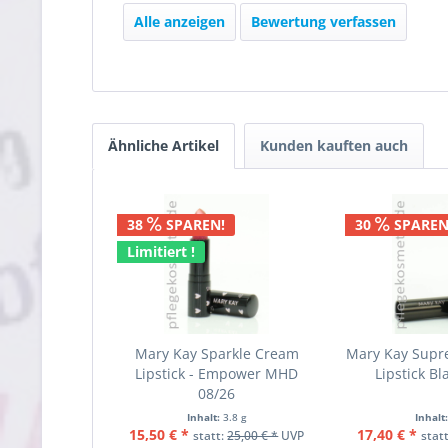
Alle anzeigen
Bewertung verfassen
Ähnliche Artikel
Kunden kauften auch
38
SPAREN!
30
SPAREN
Limitiert !
Mary Kay Sparkle Cream
Mary Kay Supr
Lipstick - Empower MHD
Lipstick Bl
08/26
Inhalt:
3.8 g
Inhalt
15,50 € *
17,40 € *
statt:
25,00 € *
UVP
stat