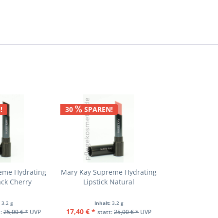
!
30
SPAREN!
eme Hydrating
Mary Kay Supreme Hydrating
ack Cherry
Lipstick Natural
:
3.2 g
Inhalt:
3.2 g
17,40 € *
t:
25,00 € *
UVP
statt:
25,00 € *
UVP