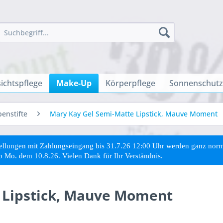
ichtspflege
Make-Up
Körperpflege
Sonnenschutz
penstifte
Mary Kay Gel Semi-Matte Lipstick, Mauve Moment
stellungen mit Zahlungseingang bis 31.7.26 12:00 Uhr werden ganz no
ab Mo. dem 10.8.26. Vielen Dank für Ihr Verständnis.
 Lipstick, Mauve Moment