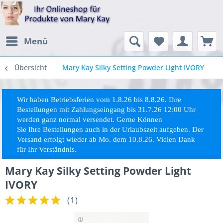
Menü
Übersicht
Mary Kay Silky Setting Powder Light IVORY
Wir haben Betriebsferien vom 1.8.26 bis 8.8.26. Ihre
Bestellungen mit Zahlungseingang bis 31.7.26 12:00 Uhr
werden ganz normal versendet. Gerne Können
Sie
Ihre
Bestellungen auch in der Urlaubszeit aufgeben. Der
Versand erfolgt wieder ab Mo. dem 10.8.26. Vielen Dank
für Ihr Verständnis.
Mary Kay Silky Setting Powder Light
IVORY
(
1
)