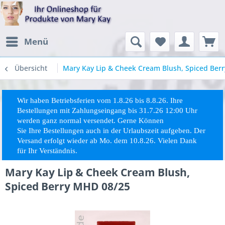
Menü
Übersicht
Mary Kay Lip & Cheek Cream Blush, Spiced Ber
Wir haben Betriebsferien vom 1.8.26 bis 8.8.26. Ihre
Bestellungen mit Zahlungseingang bis 31.7.26 12:00 Uhr
werden ganz normal versendet. Gerne Können
Sie
Ihre
Bestellungen auch in der Urlaubszeit aufgeben. Der
Versand erfolgt wieder ab Mo. dem 10.8.26. Vielen Dank
für Ihr Verständnis.
Mary Kay Lip & Cheek Cream Blush,
Spiced Berry MHD 08/25