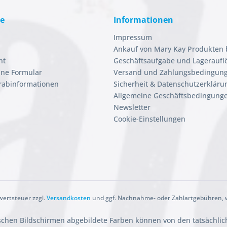
ce
Informationen
Impressum
Ankauf von Mary Kay Produkten 
ht
Geschäftsaufgabe und Lageraufl
ine Formular
Versand und Zahlungsbedingun
orabinformationen
Sicherheit & Datenschutzerkläru
Allgemeine Geschäftsbedingunge
Newsletter
Cookie-Einstellungen
rwertsteuer zzgl.
Versandkosten
und ggf. Nachnahme- oder Zahlartgebühren, w
ischen Bildschirmen abgebildete Farben können von den tatsächli