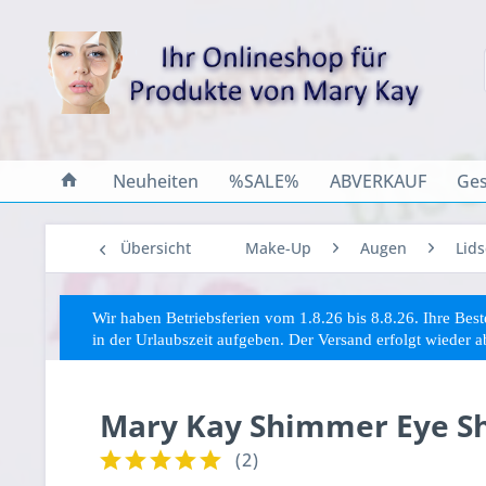
Neuheiten
%SALE%
ABVERKAUF
Ges
Übersicht
Make-Up
Augen
Lid
Wir haben Betriebsferien vom 1.8.26 bis 8.8.26. Ihre Be
in der Urlaubszeit aufgeben. Der Versand erfolgt wieder 
Mary Kay Shimmer Eye Sh
(
2
)