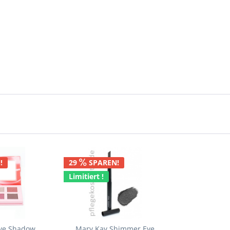
!
29
SPAREN!
Limitiert !
Eye Shadow
Mary Kay Shimmer Eye