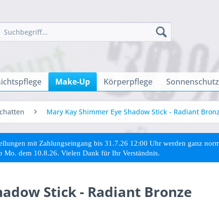
ichtspflege
Make-Up
Körperpflege
Sonnenschutz
schatten
Mary Kay Shimmer Eye Shadow Stick - Radiant Bron
stellungen mit Zahlungseingang bis 31.7.26 12:00 Uhr werden ganz no
ab Mo. dem 10.8.26. Vielen Dank für Ihr Verständnis.
adow Stick - Radiant Bronze