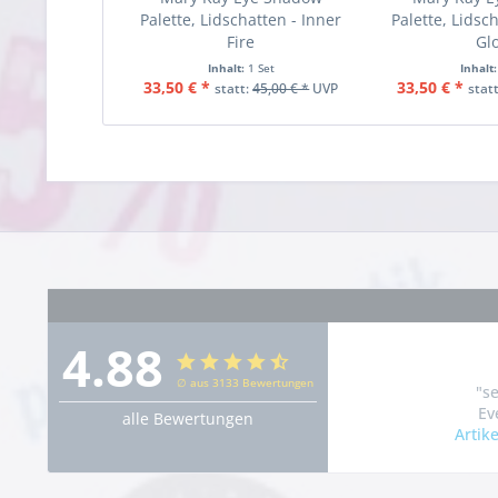
Palette, Lidschatten - Inner
Palette, Lidsc
Fire
Gl
Inhalt:
1 Set
Inhalt
33,50 € *
33,50 € *
statt:
45,00 € *
UVP
stat
4.88
∅ aus 3133 Bewertungen
"s
Ev
alle Bewertungen
Artik