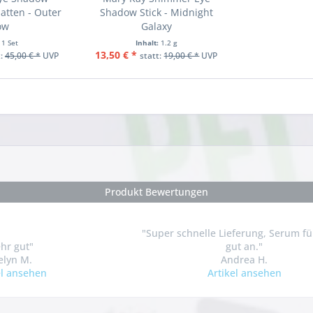
hatten - Outer
Shadow Stick - Midnight
ow
Galaxy
:
1 Set
Inhalt:
1.2 g
13,50 € *
t:
45,00 € *
UVP
statt:
19,00 € *
UVP
Produkt Bewertungen
"Super schnelle Lieferung, Serum fü
ehr gut"
gut an."
elyn M.
Andrea H.
el ansehen
Artikel ansehen