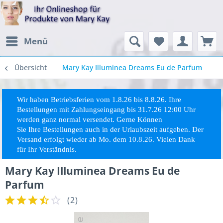
Menü
Übersicht
Mary Kay Illuminea Dreams Eu de Parfum
Wir haben Betriebsferien vom 1.8.26 bis 8.8.26. Ihre
Bestellungen mit Zahlungseingang bis 31.7.26 12:00 Uhr
werden ganz normal versendet. Gerne Können
Sie
Ihre
Bestellungen auch in der Urlaubszeit aufgeben. Der
Versand erfolgt wieder ab Mo. dem 10.8.26. Vielen Dank
für Ihr Verständnis.
Mary Kay Illuminea Dreams Eu de
Parfum
(
2
)