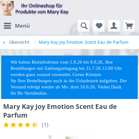
Menü
Übersicht
Mary Kay Joy Emotion Scent Eau de Parfum
Wir haben Betriebsferien vom 1.8.26 bis 8.8.26. Ihre
Bestellungen mit Zahlungseingang bis 31.7.26 12:00 Uhr
werden ganz normal versendet. Gerne Können
Sie
Ihre
Bestellungen auch in der Urlaubszeit aufgeben. Der
Versand erfolgt wieder ab Mo. dem 10.8.26. Vielen Dank
für Ihr Verständnis.
Mary Kay Joy Emotion Scent Eau de
Parfum
(
1
)