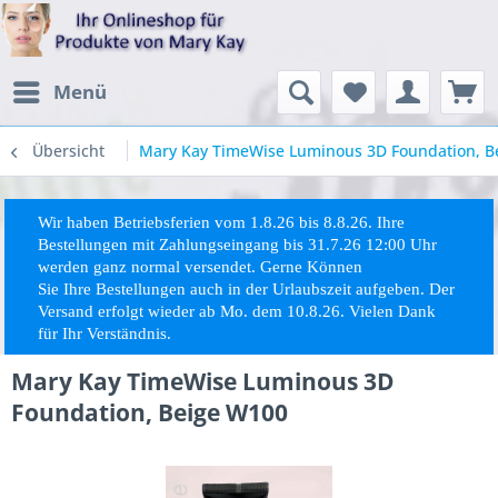
Menü
Übersicht
Mary Kay TimeWise Luminous 3D Foundation, B
Wir haben Betriebsferien vom 1.8.26 bis 8.8.26. Ihre
Bestellungen mit Zahlungseingang bis 31.7.26 12:00 Uhr
werden ganz normal versendet. Gerne Können
Sie
Ihre
Bestellungen auch in der Urlaubszeit aufgeben. Der
Versand erfolgt wieder ab Mo. dem 10.8.26. Vielen Dank
für Ihr Verständnis.
Mary Kay TimeWise Luminous 3D
Foundation, Beige W100