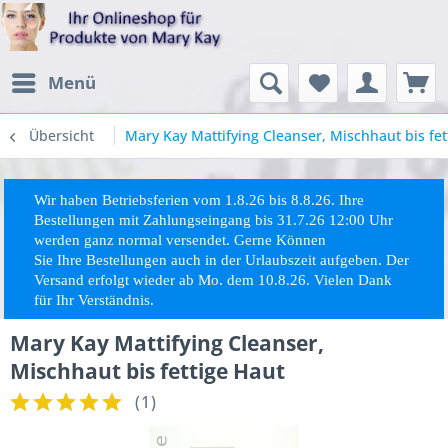
Menü
Übersicht
Mary Kay Mattifying Cleanser, Mischhaut bis fet
Wir haben Betriebsferien vom 1.8.26 bis 8.8.26. Ihre
Bestellungen mit Zahlungseingang bis 31.7.26 12:00 Uhr
werden ganz normal versendet. Gerne Können
Sie
Ihre
Bestellungen auch in der Urlaubszeit aufgeben. Der
Versand erfolgt wieder ab Mo. dem 10.8.26. Vielen Dank
für Ihr Verständnis.
Mary Kay Mattifying Cleanser,
Mischhaut bis fettige Haut
(
1
)