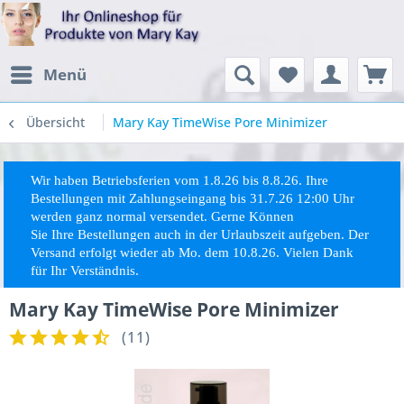
Menü
Übersicht
Mary Kay TimeWise Pore Minimizer
Wir haben Betriebsferien vom 1.8.26 bis 8.8.26. Ihre
Bestellungen mit Zahlungseingang bis 31.7.26 12:00 Uhr
werden ganz normal versendet. Gerne Können
Sie
Ihre
Bestellungen auch in der Urlaubszeit aufgeben. Der
Versand erfolgt wieder ab Mo. dem 10.8.26. Vielen Dank
für Ihr Verständnis.
Mary Kay TimeWise Pore Minimizer
(
11
)