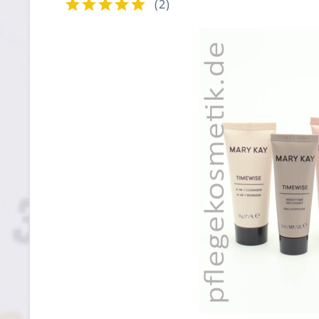
(
2
)