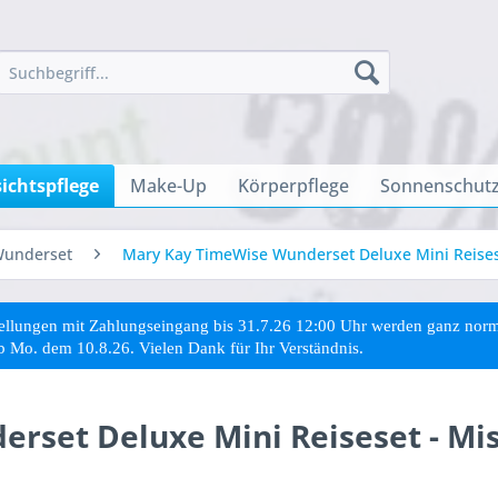
ichtspflege
Make-Up
Körperpflege
Sonnenschutz
Wunderset
Mary Kay TimeWise Wunderset Deluxe Mini Reisese
stellungen mit Zahlungseingang bis 31.7.26 12:00 Uhr werden ganz no
ab Mo. dem 10.8.26. Vielen Dank für Ihr Verständnis.
rset Deluxe Mini Reiseset - Mi