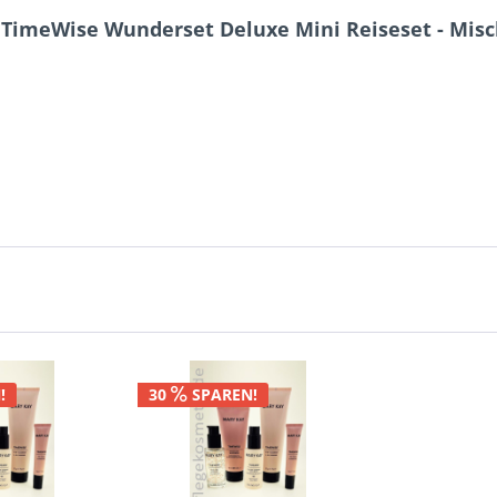
imeWise Wunderset Deluxe Mini Reiseset - Misch
!
30
SPAREN!