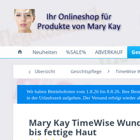
Neuheiten
%SALE%
ABVERKAUF
Ges
Übersicht
Gesichtspflege
TimeWise 
Wir haben Betriebsferien vom 1.8.26 bis 8.8.26. Ihre Be
in der Urlaubszeit aufgeben. Der Versand erfolgt wieder 
Mary Kay TimeWise Wunde
bis fettige Haut