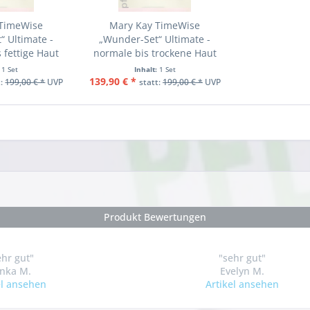
 TimeWise
Mary Kay TimeWise
 Ultimate -
„Wunder-Set“ Ultimate -
 fettige Haut
normale bis trockene Haut
:
1 Set
Inhalt:
1 Set
139,90 € *
t:
199,00 € *
UVP
statt:
199,00 € *
UVP
Produkt Bewertungen
ehr gut"
"sehr gut"
onka M.
Evelyn M.
el ansehen
Artikel ansehen