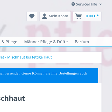
Service/Hilfe
Mein Konto
0,00 € *
 & Pflege
Männer Pflege & Düfte
Parfum
t - Mischhaut bis fettige Haut
rmal versendet. Gerne Können Sie
Ihre
Bestellungen auch
schhaut