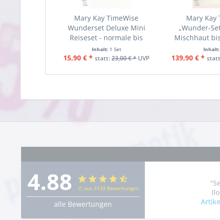
Mary Kay TimeWise
Mary Kay
Wunderset Deluxe Mini
„Wunder-Set“
Reiseset - normale bis
Mischhaut bis
trockene Haut
Inhalt:
1 Set
Inhalt
15,90 € *
139,90 € *
statt:
23,00 € *
UVP
stat
4.88
"S
∅ aus 3133 Bewertungen
Il
Artik
alle Bewertungen