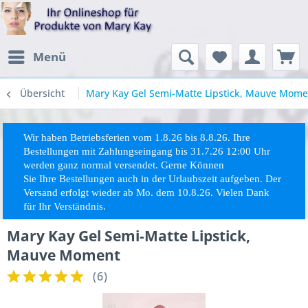
Menü
Übersicht
Mary Kay Gel Semi-Matte Lipstick, Mauve Mome
Wir haben Betriebsferien vom 1.8.26 bis 8.8.26. Ihre
Bestellungen mit Zahlungseingang bis 31.7.26 12:00 Uhr
werden ganz normal versendet. Gerne Können
Sie
Ihre
Bestellungen auch in der Urlaubszeit aufgeben. Der
Versand erfolgt wieder ab Mo. dem 10.8.26. Vielen Dank
für Ihr Verständnis.
Mary Kay Gel Semi-Matte Lipstick,
Mauve Moment
(
6
)