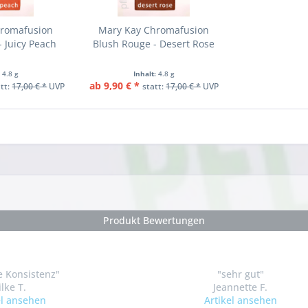
hromafusion
Mary Kay Chromafusion
 Juicy Peach
Blush Rouge - Desert Rose
:
4.8 g
Inhalt:
4.8 g
ab 9,90 € *
att:
17,00 € *
UVP
statt:
17,00 € *
UVP
Produkt Bewertungen
 Konsistenz"
"sehr gut"
ilke T.
Jeannette F.
el ansehen
Artikel ansehen