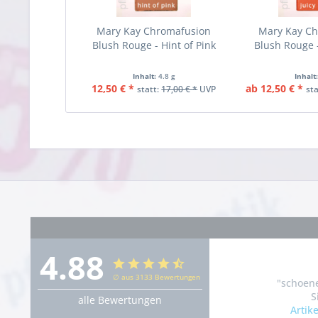
Mary Kay Chromafusion
Mary Kay C
Blush Rouge - Hint of Pink
Blush Rouge -
Inhalt:
4.8 g
Inhalt
12,50 € *
ab 12,50 € *
statt:
17,00 € *
UVP
st
4.88
∅ aus 3133 Bewertungen
"schoene
S
alle Bewertungen
Artik