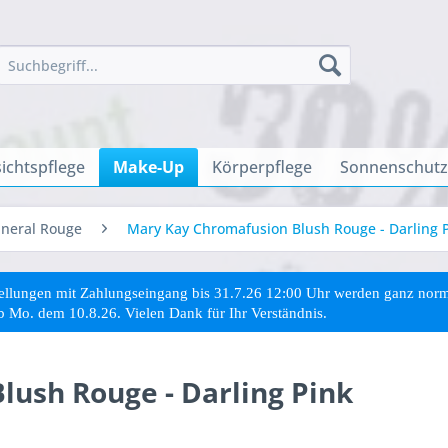
ichtspflege
Make-Up
Körperpflege
Sonnenschutz
neral Rouge
Mary Kay Chromafusion Blush Rouge - Darling 
stellungen mit Zahlungseingang bis 31.7.26 12:00 Uhr werden ganz no
ab Mo. dem 10.8.26. Vielen Dank für Ihr Verständnis.
ush Rouge - Darling Pink