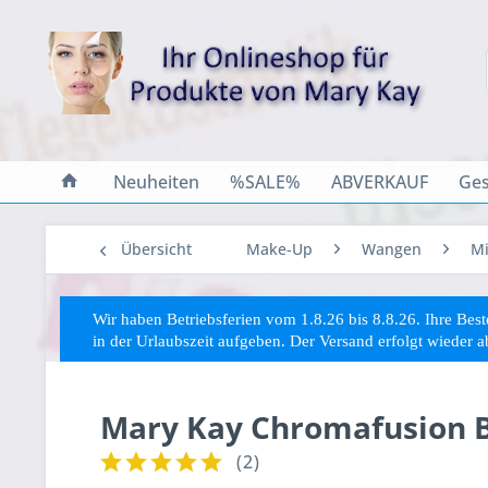
Neuheiten
%SALE%
ABVERKAUF
Ges
Übersicht
Make-Up
Wangen
Mi
Wir haben Betriebsferien vom 1.8.26 bis 8.8.26. Ihre Be
in der Urlaubszeit aufgeben. Der Versand erfolgt wieder 
Mary Kay Chromafusion Bl
(
2
)