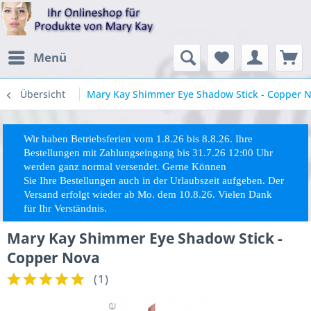
Menü
Übersicht
Mary Kay Shimmer Eye Shadow Stick - Copper 
Wir haben Betriebsferien vom 1.8.26 bis 8.8.26. Ihre
Bestellungen mit Zahlungseingang bis 31.7.26 12:00 Uhr
werden ganz normal versendet. Gerne Können
Sie
Ihre
Bestellungen auch in der Urlaubszeit aufgeben. Der
Versand erfolgt wieder ab Mo. dem 10.8.26. Vielen Dank
für Ihr Verständnis.
Mary Kay Shimmer Eye Shadow Stick -
Copper Nova
(
1
)