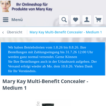
Menü
Übersicht
Mary Kay Multi-Benefit Concealer - Medium 1
Wir haben Betriebsferien vom 1.8.26 bis 8.8.26. Ihre
Bestellungen mit Zahlungseingang bis 31.7.26 12:00 Uhr
werden ganz normal versendet. Gerne Können
Sie
Ihre
Bestellungen auch in der Urlaubszeit aufgeben. Der
Versand erfolgt wieder ab Mo. dem 10.8.26. Vielen Dank
für Ihr Verständnis.
Mary Kay Multi-Benefit Concealer -
Medium 1