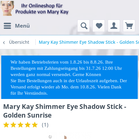
Menü
Übersicht
Mary Kay Shimmer Eye Shadow Stick - Golden S
Wir haben Betriebsferien vom 1.8.26 bis 8.8.26. Ihre
Bestellungen mit Zahlungseingang bis 31.7.26 12:00 Uhr
werden ganz normal versendet. Gerne Können
Sie
Ihre
Bestellungen auch in der Urlaubszeit aufgeben. Der
Versand erfolgt wieder ab Mo. dem 10.8.26. Vielen Dank
für Ihr Verständnis.
Mary Kay Shimmer Eye Shadow Stick -
Golden Sunrise
(
1
)