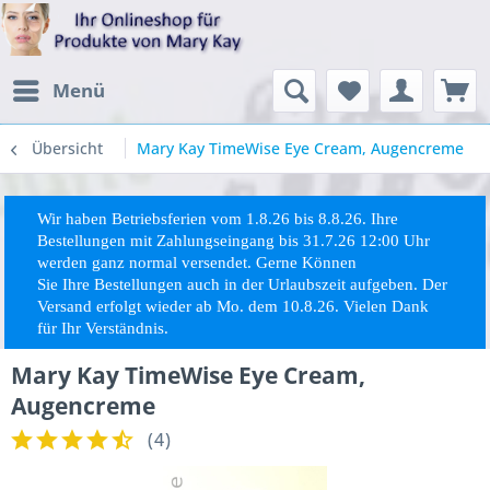
Menü
Übersicht
Mary Kay TimeWise Eye Cream, Augencreme
Wir haben Betriebsferien vom 1.8.26 bis 8.8.26. Ihre
Bestellungen mit Zahlungseingang bis 31.7.26 12:00 Uhr
werden ganz normal versendet. Gerne Können
Sie
Ihre
Bestellungen auch in der Urlaubszeit aufgeben. Der
Versand erfolgt wieder ab Mo. dem 10.8.26. Vielen Dank
für Ihr Verständnis.
Mary Kay TimeWise Eye Cream,
Augencreme
(
4
)