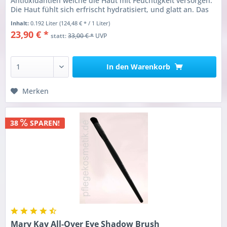
Antioxidantien welche die Haut mit Feuchtigkeit versorgen.
Die Haut fühlt sich erfrischt hydratisiert, und glatt an. Das
Mary...
Inhalt:
0.192 Liter
(124,48 € * / 1 Liter)
23,90 € *
statt:
33,00 € *
UVP
In den
Warenkorb
Merken
38
SPAREN!
Mary Kay All-Over Eye Shadow Brush