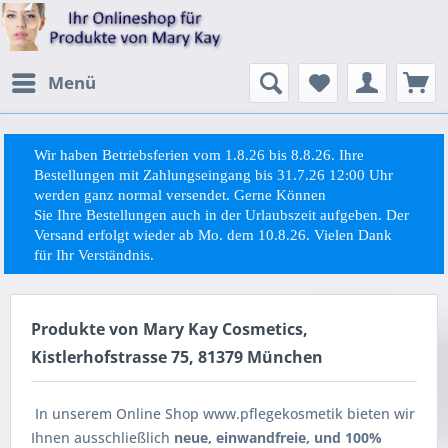
Menü
Wir haben Betriebsferien vom 1.8.26 bis 8.8.26. Ihre
Bestellungen mit Zahlungseingang bis 31.7.26 12:00 Uhr
werden ganz normal versendet. Gerne Können
Sie
Ihre
Bestellungen auch in der Urlaubszeit aufgeben. Der
Versand erfolgt wieder ab Mo. dem 10.8.26. Vielen Dank
für Ihr Verständnis.
Produkte von Mary Kay Cosmetics,
Kistlerhofstrasse 75, 81379 München
In unserem Online Shop www.pflegekosmetik bieten wir
Ihnen ausschließlich
neue, einwandfreie, und 100%