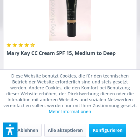
Mary Kay CC Cream SPF 15, Medium to Deep
Die Mary Kay CC Cream Medium to Deep SPF 15 29ml
Diese Website benutzt Cookies, die für den technischen
korrigiert den Teint sehr leicht, in der Anwendung wie
Betrieb der Website erforderlich sind und stets gesetzt
Make-up und ist wie eine Pflegecreme komponiert.Leichte
werden. Andere Cookies, die den Komfort bei Benutzung
Bietet Deckkraft für einen makellosen Teint und ist einfach
dieser Website erhöhen, der Direktwerbung dienen oder die
anzuwenden für...
Inhalt:
0.029 Liter
(741,38 € * / 1 Liter)
Interaktion mit anderen Websites und sozialen Netzwerken
21,50 € *
vereinfachen sollen, werden nur mit Ihrer Zustimmung gesetzt.
statt:
31,00 € *
UVP
Mehr Informationen
In den
Warenkorb
Ablehnen
Alle akzeptieren
Konfigurieren